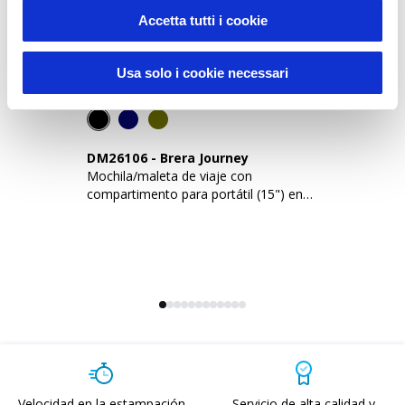
Accetta tutti i cookie
Usa solo i cookie necessari
Novedades
DM26106
-
Brera Journey
D
Mochila/maleta de viaje con
Mo
compartimento para portátil (15") en
so
PU suave
e 
Velocidad en la estampación
Servicio de alta calidad y