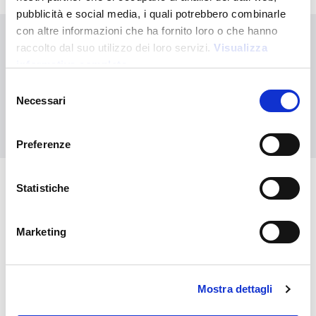
pubblicità e social media, i quali potrebbero combinarle
con altre informazioni che ha fornito loro o che hanno
¿No has encontrado lo que buscabas?
raccolto dal suo utilizzo dei loro servizi.
Visualizza
informativa completa
Contáctanos para recibir asistencia o haz tu pedido
personalizado
Selezione
Necessari
del
Contáctanos
consenso
Preferenze
Statistiche
También puede interesarle
Marketing
Mostra dettagli