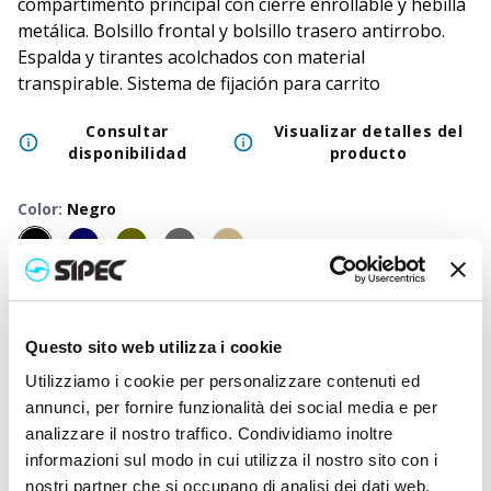
compartimento principal con cierre enrollable y hebilla
metálica. Bolsillo frontal y bolsillo trasero antirrobo.
Espalda y tirantes acolchados con material
transpirable. Sistema de fijación para carrito
Consultar
Visualizar detalles del
disponibilidad
producto
Color
:
Negro
50
+
100
+
250
+
500
+
1000
+
2500
+
Precio
43,000
€
43,000
€
43,000
€
43,000
€
43,000
€
43,000
neutro
Questo sito web utilizza i cookie
Precio
46,023
€
45,870
€
45,727
€
45,590
€
45,460
€
45,413
Utilizziamo i cookie per personalizzare contenuti ed
impreso
annunci, per fornire funzionalità dei social media e per
analizzare il nostro traffico. Condividiamo inoltre
informazioni sul modo in cui utilizza il nostro sito con i
nostri partner che si occupano di analisi dei dati web,