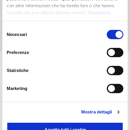
¿No has encontrado lo que buscabas?
con altre informazioni che ha fornito loro o che hanno
raccolto dal suo utilizzo dei loro servizi.
Visualizza
Contáctanos para recibir asistencia o haz tu pedido
personalizado
informativa completa
Selezione
Necessari
Contáctanos
del
consenso
Preferenze
También puede interesarle
Statistiche
Marketing
Mostra dettagli
Accetta tutti i cookie