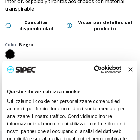
interior, espalda y tirantes acolchados con material
transpirable
Consultar
Visualizar detalles del
disponibilidad
producto
Color
:
Negro
50
+
100
+
250
+
500
+
1000
+
2500
+
Precio
27,000
€
27,000
€
27,000
€
27,000
€
27,000
€
27,000
neutro
Precio
Questo sito web utilizza i cookie
30,023
€
29,870
€
29,727
€
29,590
€
29,460
€
29,413
impreso
Utilizziamo i cookie per personalizzare contenuti ed
annunci, per fornire funzionalità dei social media e per
analizzare il nostro traffico. Condividiamo inoltre
informazioni sul modo in cui utilizza il nostro sito con i
nostri partner che si occupano di analisi dei dati web,
pubblicità e social media, i quali potrebbero combinarle