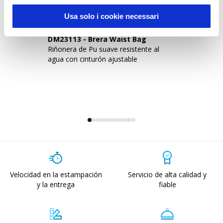
Usa solo i cookie necessari
DM23113
-
Brera Waist Bag
D
Riñonera de Pu suave resistente al
Bo
agua con cinturón ajustable
ag
Velocidad en la estampación
Servicio de alta calidad y
y la entrega
fiable