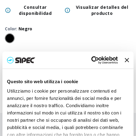
Consultar
Visualizar detalles del
disponibilidad
producto
Color
:
Negro
50
+
100
+
250
+
500
+
1000
+
2500
+
Precio
10,000
€
10,000
€
10,000
€
10,000
€
10,000
€
10,000
neutro
Precio
13,023
€
12,870
€
12,727
€
12,590
€
12,460
€
12,412
impreso
Questo sito web utilizza i cookie
Utilizziamo i cookie per personalizzare contenuti ed
annunci, per fornire funzionalità dei social media e per
analizzare il nostro traffico. Condividiamo inoltre
informazioni sul modo in cui utilizza il nostro sito con i
nostri partner che si occupano di analisi dei dati web,
¿No has encontrado lo que buscabas?
pubblicità e social media, i quali potrebbero combinarle
con altre informazioni che ha fornito loro o che hanno
Contáctanos para recibir asistencia o haz tu pedido