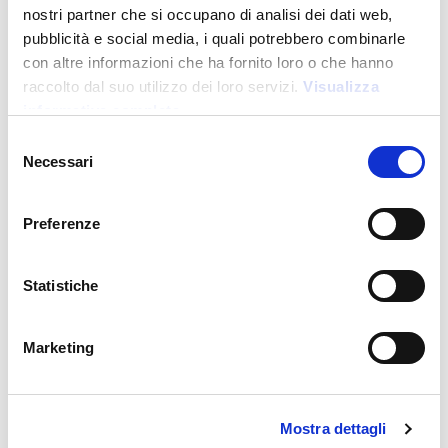
nostri partner che si occupano di analisi dei dati web,
pubblicità e social media, i quali potrebbero combinarle
con altre informazioni che ha fornito loro o che hanno
raccolto dal suo utilizzo dei loro servizi.
Visualizza
informativa completa
Selezione
Necessari
del
consenso
DM25403
-
Brera Tag
Preferenze
Etiquette de bagage en PU souple. Avec carte intérieure
pour le nom et les coordonnées
Statistiche
Prix :
6,200
€
Marketing
Mostra dettagli