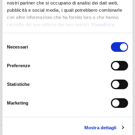
nostri partner che si occupano di analisi dei dati web,
pubblicità e social media, i quali potrebbero combinarle
con altre informazioni che ha fornito loro o che hanno
raccolto dal suo utilizzo dei loro servizi.
Visualizza
informativa completa
Sustainable Living
Selezione
Necessari
del
consenso
Preferenze
UT23004
T-shirt unisexe en coton et polyester régénérés de 145
g/m2
Statistiche
Prix :
6,000
€
Marketing
Mostra dettagli