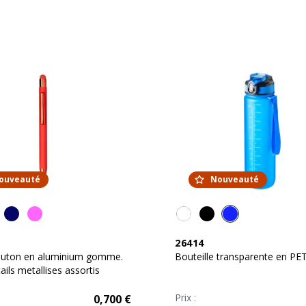
ouveauté
Nouveauté
26414
bouton en aluminium gomme.
Bouteille transparente en PET
tails metallises assortis
Prix :
0,700
€