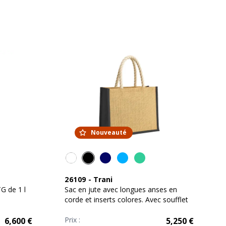
Nouveauté
26109
-
Trani
G de 1 l
Sac en jute avec longues anses en
corde et inserts colores. Avec soufflet
Prix :
6,600
€
5,250
€