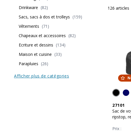
Drinkware
(
82
)
126
articles
Sacs, sacs à dos et trolleys
(
159
)
Vêtements
(
71
)
Chapeaux et accessoires
(
82
)
Ecriture et dessins
(
134
)
Maison et cuisine
(
33
)
Parapluies
(
26
)
Afficher plus de catégories
N
27101
Sac de vo
ripstop, 
Prix :