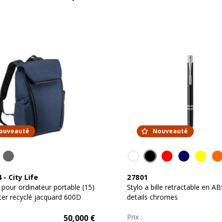
ouveauté
Nouveauté
4
-
City Life
27801
 pour ordinateur portable (15)
Stylo a bille retractable en ABS
ter recyclé jacquard 600D
details chromes
Prix :
50,000
€