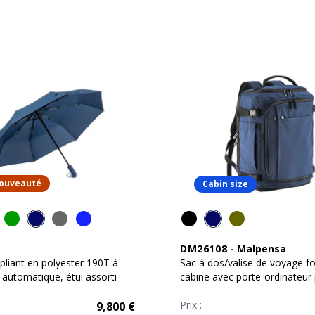
ouveauté
Cabin size
DM26108
-
Malpensa
 pliant en polyester 190T à
Sac à dos/valise de voyage f
 automatique, étui assorti
cabine avec porte-ordinateur
(15) en polyester
Prix :
9,800
€