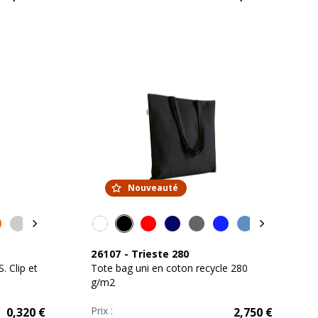
Nouveauté
26107
-
Trieste 280
. Clip et
Tote bag uni en coton recycle 280
g/m2
Prix :
0,320
€
2,750
€