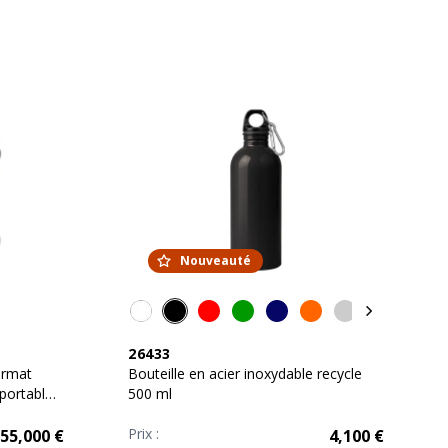
Nouveauté
26433
ormat
Bouteille en acier inoxydable recycle
 portable
500 ml
Prix :
55,000
€
4,100
€