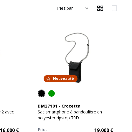
Triez par
Nouveauté
DM27101
-
Crocetta
m2 avec
Sac smartphone à bandoulière en
polyester ripstop 70D
Prix :
16,000
€
19,000
€