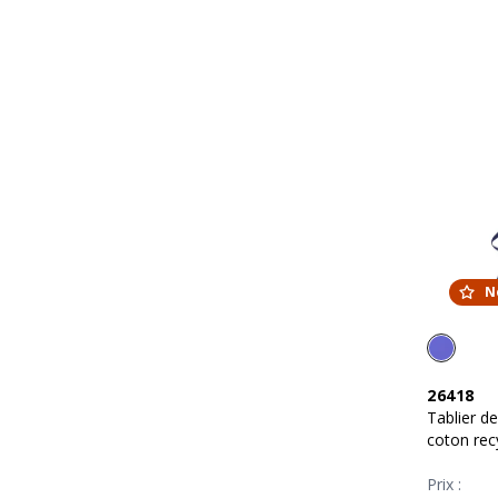
N
26418
Tablier d
coton rec
frontale
Prix :