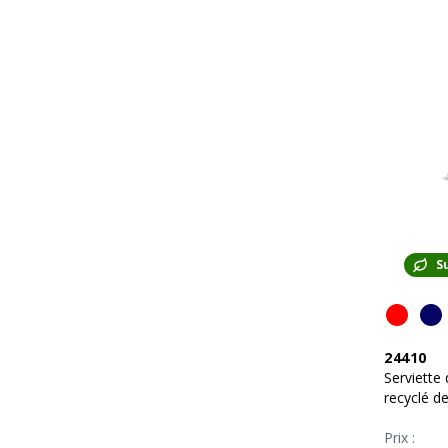
S
24410
Serviette
recyclé d
mesure 9
Prix :