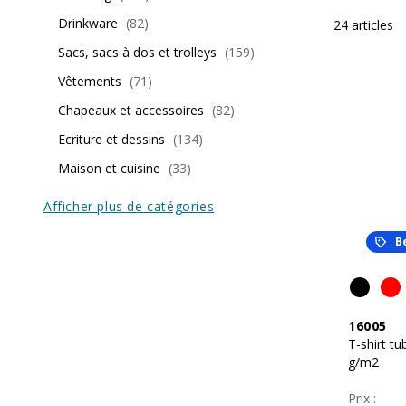
Drinkware
(
82
)
24
articles
Sacs, sacs à dos et trolleys
(
159
)
Vêtements
(
71
)
Chapeaux et accessoires
(
82
)
Ecriture et dessins
(
134
)
Maison et cuisine
(
33
)
Afficher plus de catégories
B
16005
T-shirt t
g/m2
Prix :