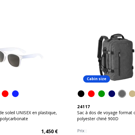
Cabin size
24117
de soleil UNISEX en plastique,
Sac à dos de voyage format 
 polycarbonate
polyester chiné 900D
Prix :
1,450
€