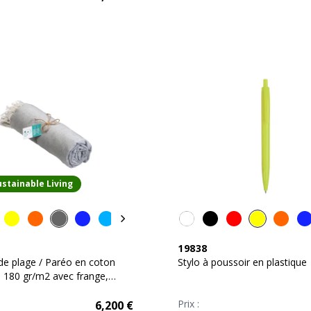
ustainable Living
19838
 de plage / Paréo en coton
Stylo à poussoir en plastique
e 180 gr/m2 avec frange,
0x170 cm
Prix :
6,200
€