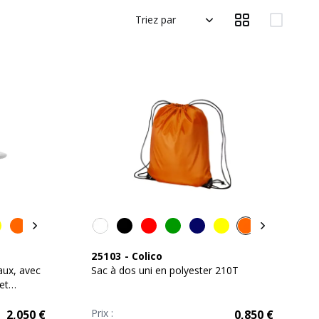
Triez par
25103
-
Colico
aux, avec
Sac à dos uni en polyester 210T
et
Prix :
2,050
€
0,850
€