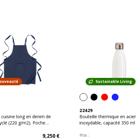
ouveauté
Sustainable Living
22429
e cuisine long en denim de
Bouteille thermique en acier
yclé (220 g/m2). Poche
inoxydable, capacité 350 ml
Prix :
9,250
€