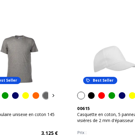
est Seller
Best Seller
00615
ubulaire unisexe en coton 145
Casquette en coton, 5 panne
visières de 2 mm d'épaisseur 
anneaux brodés, ferme
Prix :
3,125
€