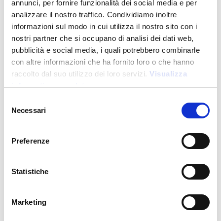
annunci, per fornire funzionalità dei social media e per
analizzare il nostro traffico. Condividiamo inoltre
informazioni sul modo in cui utilizza il nostro sito con i
nostri partner che si occupano di analisi dei dati web,
pubblicità e social media, i quali potrebbero combinarle
con altre informazioni che ha fornito loro o che hanno
raccolto dal suo utilizzo dei loro servizi.
Visualizza
Sustainable Living
informativa completa
Selezione
Necessari
del
consenso
2510122
-
Torino 120
Sac à dos en coton 120 g/m2, avec fermeture à
Preferenze
étranglement. Il est certifié OEKO-TEX®.
Prix :
1,600
€
Statistiche
Marketing