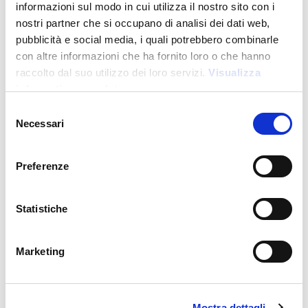
informazioni sul modo in cui utilizza il nostro sito con i
nostri partner che si occupano di analisi dei dati web,
pubblicità e social media, i quali potrebbero combinarle
con altre informazioni che ha fornito loro o che hanno
raccolto dal suo utilizzo dei loro servizi.
Visualizza
informativa completa
Selezione
Necessari
Promo Technologie
del
consenso
Preferenze
18418
Montre connectée : pedomètre, calorie brulée, distance
Statistiche
parcourue, montre. Bracelet en gomm
Prix :
2,475
€
Marketing
Mostra dettagli