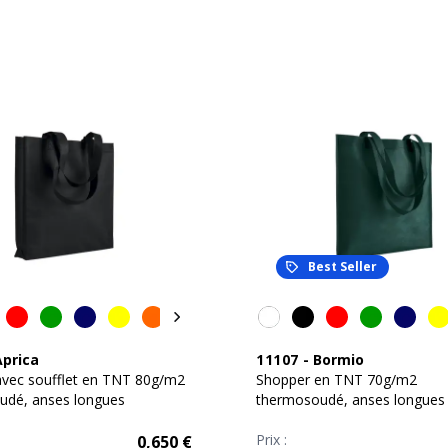
Best Seller
Aprica
11107
-
Bormio
avec soufflet en TNT 80g/m2
Shopper en TNT 70g/m2
udé, anses longues
thermosoudé, anses longues
Prix :
0,650
€