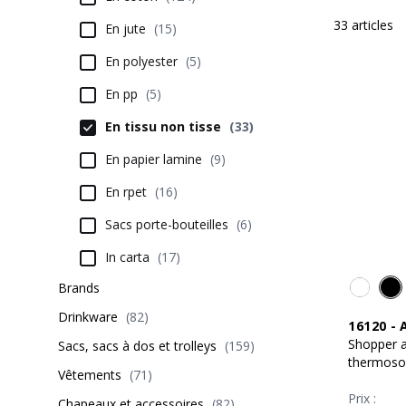
33
articles
En jute
(
15
)
En polyester
(
5
)
En pp
(
5
)
En tissu non tisse
(
33
)
En papier lamine
(
9
)
En rpet
(
16
)
Sacs porte-bouteilles
(
6
)
In carta
(
17
)
Brands
Drinkware
(
82
)
16120
-
Shopper 
Sacs, sacs à dos et trolleys
(
159
)
thermoso
Vêtements
(
71
)
Prix :
Chapeaux et accessoires
(
82
)