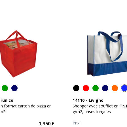
Brunico
14110
-
Livigno
n format carton de pizza en
Shopper avec soufflet en TN
/m2
g/m2, anses longues
Prix :
1,350
€