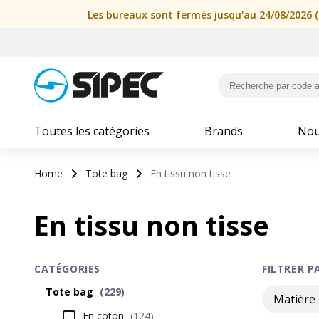
Les bureaux sont fermés jusqu'au 24/08/2026 (i
Toutes les catégories
Brands
Nou
Home
Tote bag
En tissu non tisse
En tissu non tisse
CATÉGORIES
FILTRER P
Tote bag
(
229
)
Matière
En coton
(
124
)