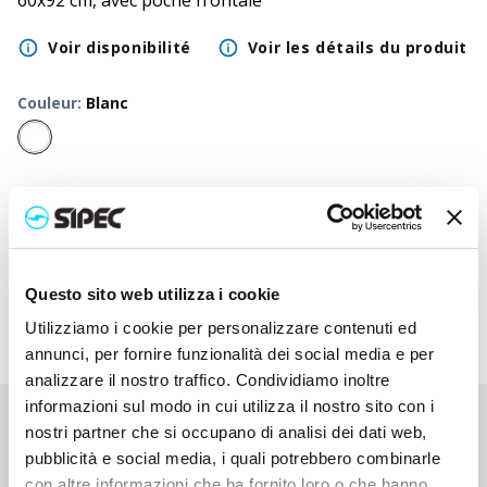
60x92 cm, avec poche frontale
Voir disponibilité
Voir les détails du produit
Couleur
:
Blanc
50
+
100
+
250
+
500
+
1000
+
2500
+
Prix neutre
3,800
€
3,800
€
3,800
€
3,800
€
3,800
€
3,800
€
Prix
4,780
€
4,732
€
4,685
€
4,640
€
4,598
€
4,440
€
imprimé
Questo sito web utilizza i cookie
Utilizziamo i cookie per personalizzare contenuti ed
annunci, per fornire funzionalità dei social media e per
analizzare il nostro traffico. Condividiamo inoltre
informazioni sul modo in cui utilizza il nostro sito con i
Vous n'avez pas trouvé ce que vous cherchiez ?
nostri partner che si occupano di analisi dei dati web,
pubblicità e social media, i quali potrebbero combinarle
Contactez-nous pour obtenir de l'aide ou demandez votre
con altre informazioni che ha fornito loro o che hanno
commande personnalisée