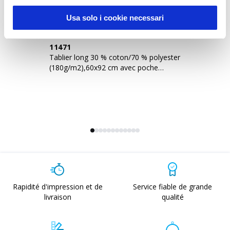
Usa solo i cookie necessari
11471
1
Tablier long 30 % coton/70 % polyester
Ta
(180g/m2),60x92 cm avec poche
(1
frontale
fr
Rapidité d'impression et de
Service fiable de grande
livraison
qualité