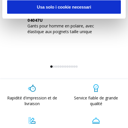
Usa solo i cookie necessari
04047U
1
Gants pour homme en polaire, avec
Ga
élastique aux poignets taille unique
do
sm
Rapidité d'impression et de
Service fiable de grande
livraison
qualité