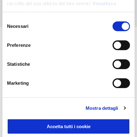
raccolto dal suo utilizzo dei loro servizi.
Visualizza
Nous contacter
informativa completa
Selezione
Necessari
del
consenso
Preferenze
Vous pourriez également être
intéressé par
Statistiche
Marketing
Mostra dettagli
Accetta tutti i cookie