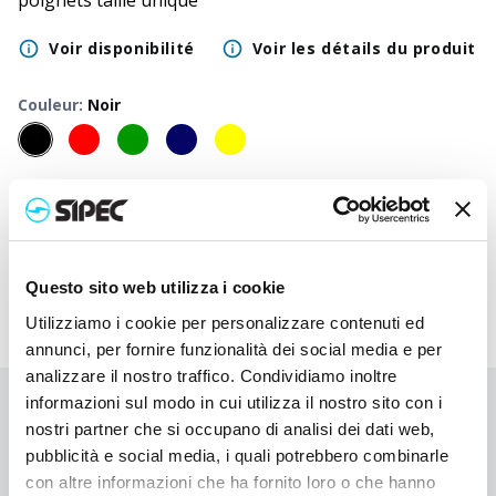
poignets taille unique
Voir disponibilité
Voir les détails du produit
Couleur
:
Noir
50
+
100
+
250
+
500
+
1000
+
2500
+
500
Prix
2,000
€
2,000
€
2,000
€
2,000
€
2,000
€
2,000
€
2,0
neutre
Questo sito web utilizza i cookie
Utilizziamo i cookie per personalizzare contenuti ed
annunci, per fornire funzionalità dei social media e per
analizzare il nostro traffico. Condividiamo inoltre
informazioni sul modo in cui utilizza il nostro sito con i
Vous n'avez pas trouvé ce que vous cherchiez ?
nostri partner che si occupano di analisi dei dati web,
Contactez-nous pour obtenir de l'aide ou demandez votre
pubblicità e social media, i quali potrebbero combinarle
commande personnalisée
con altre informazioni che ha fornito loro o che hanno