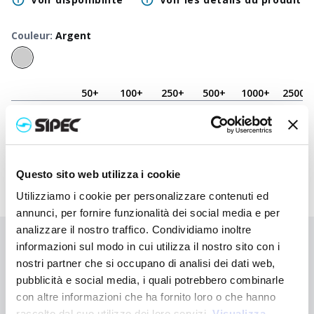
Couleur
:
Argent
50
+
100
+
250
+
500
+
1000
+
2500
+
Prix neutre
2,700
€
2,700
€
2,700
€
2,700
€
2,700
€
2,700
€
Prix
3,825
€
3,770
€
3,663
€
3,565
€
3,522
€
3,482
€
imprimé
Questo sito web utilizza i cookie
Utilizziamo i cookie per personalizzare contenuti ed
annunci, per fornire funzionalità dei social media e per
analizzare il nostro traffico. Condividiamo inoltre
Vous n'avez pas trouvé ce que vous cherchiez ?
informazioni sul modo in cui utilizza il nostro sito con i
nostri partner che si occupano di analisi dei dati web,
Contactez-nous pour obtenir de l'aide ou demandez votre
pubblicità e social media, i quali potrebbero combinarle
commande personnalisée
con altre informazioni che ha fornito loro o che hanno
raccolto dal suo utilizzo dei loro servizi.
Visualizza