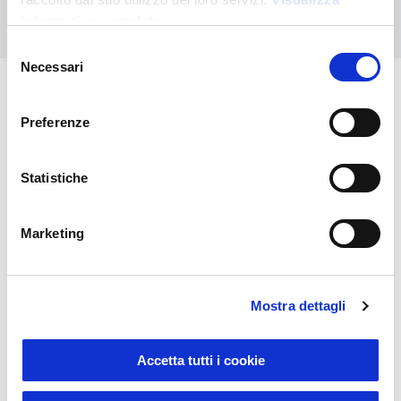
Nous contacter
informativa completa
Selezione
Necessari
del
consenso
Vous pourriez également être
Preferenze
intéressé par
Statistiche
Marketing
Mostra dettagli
Accetta tutti i cookie