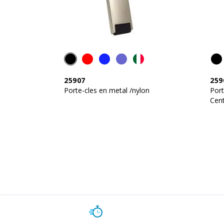
25907
259
Porte-cles en metal /nylon
Port
Cent
logo