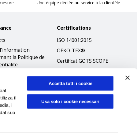
 mesure
Une équipe dédiée au service à la clientèle
tance
Certifications
cts
ISO 14001:2015
d'information
OEKO-TEX®
nant la Politique de
Certificat GOTS SCOPE
entialité
Certificat GRS SCOPE
tions
Politique
que en matière de
Accetta tutti i cookie
environnementale
ial
es
ilizza il
Sécurité des produits
ibilità
Usa solo i cookie necessari
edia, i
éthique
 dal suo