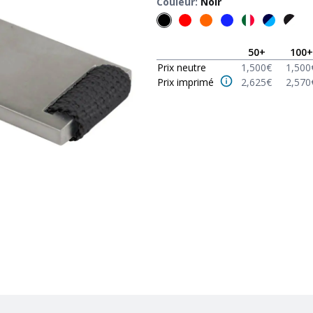
Couleur
:
Noir
50
+
100
+
Prix neutre
1,500
€
1,500
Prix imprimé
2,625
€
2,570