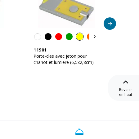
11901
16908
Porte-cles avec jeton pour
Porte-c
chariot et lumiere (6,5x2,8cm)
Revenir
en haut