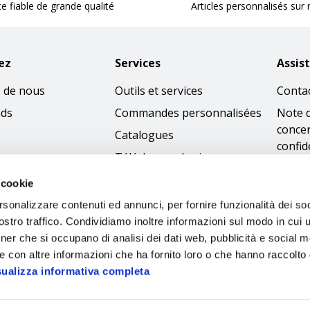
ce fiable de grande qualité
Articles personnalisés sur
ez
Services
Assis
 de nous
Outils et services
Conta
nds
Commandes personnalisées
Note 
concer
Catalogues
confid
Télécharger les images
Condi
 cookie
Politi
rsonalizzare contenuti ed annunci, per fornire funzionalità dei soc
cooki
stro traffico. Condividiamo inoltre informazioni sul modo in cui ut
Access
tner che si occupano di analisi dei dati web, pubblicità e social m
Code 
e con altre informazioni che ha fornito loro o che hanno raccolto
sualizza informativa completa