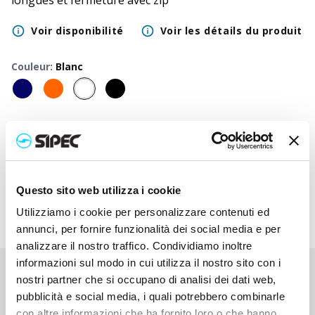
longues et fermeture avec zip
Voir disponibilité
Voir les détails du produit
Couleur
:
Blanc
50
+
100
+
250
+
500
+
1000
+
2500
+
Prix neutre
5,500
€
5,500
€
5,500
€
5,500
€
5,500
€
5,500
€
Prix
6,680
€
6,623
€
6,565
€
6,513
€
6,463
€
6,317
€
imprimé
Questo sito web utilizza i cookie
Utilizziamo i cookie per personalizzare contenuti ed
annunci, per fornire funzionalità dei social media e per
analizzare il nostro traffico. Condividiamo inoltre
informazioni sul modo in cui utilizza il nostro sito con i
Vous n'avez pas trouvé ce que vous cherchiez ?
nostri partner che si occupano di analisi dei dati web,
pubblicità e social media, i quali potrebbero combinarle
Contactez-nous pour obtenir de l'aide ou demandez votre
con altre informazioni che ha fornito loro o che hanno
commande personnalisée