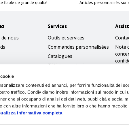
ce fiable de grande qualité
Articles personnalisés sur
ez
Services
Assis
 de nous
Outils et services
Conta
nds
Commandes personnalisées
Note 
concer
Catalogues
confid
Télécharger les images
Condi
 cookie
Politi
rsonalizzare contenuti ed annunci, per fornire funzionalità dei soc
cooki
stro traffico. Condividiamo inoltre informazioni sul modo in cui ut
Access
tner che si occupano di analisi dei dati web, pubblicità e social m
Code 
e con altre informazioni che ha fornito loro o che hanno raccolto
sualizza informativa completa