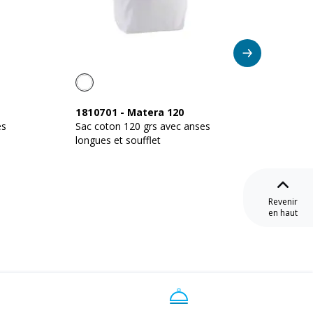
0
1810701
-
Matera 120
11125
es
Sac coton 120 grs avec anses
Shopper
longues et soufflet
220 g/
fermetu
Revenir
en haut