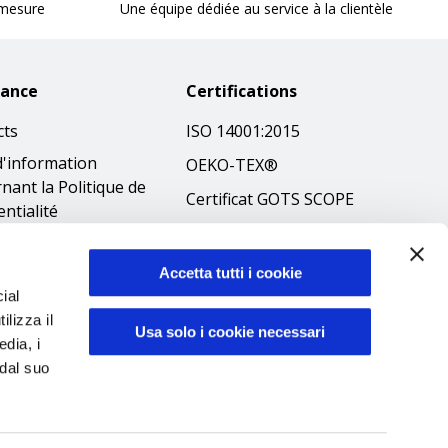
 mesure
Une équipe dédiée au service à la clientèle
tance
Certifications
cts
ISO 14001:2015
d'information
OEKO-TEX®
nant la Politique de
Certificat GOTS SCOPE
entialité
Certificat GRS SCOPE
tions
Politique
que en matière de
Accetta tutti i cookie
environnementale
ial
es
ilizza il
Sécurité des produits
ibilità
Usa solo i cookie necessari
edia, i
éthique
 dal suo