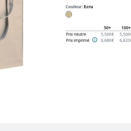
Couleur
:
Ecru
50
+
100
+
Prix neutre
5,500
€
5,500
Prix imprimé
6,680
€
6,623