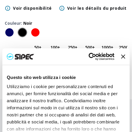
Voir disponibilité
Voir les détails du produit
Couleur
:
Noir
50
+
100
+
250
+
500
+
1000
+
2500
+
Prix neutre
1,500
€
1,500
€
1,500
€
1,500
€
1,500
€
1,500
€
Prix
3,047
€
2,970
€
2,897
€
2,828
€
2,760
€
2,635
€
imprimé
Questo sito web utilizza i cookie
Utilizziamo i cookie per personalizzare contenuti ed
annunci, per fornire funzionalità dei social media e per
analizzare il nostro traffico. Condividiamo inoltre
informazioni sul modo in cui utilizza il nostro sito con i
Vous n'avez pas trouvé ce que vous cherchiez ?
nostri partner che si occupano di analisi dei dati web,
Contactez-nous pour obtenir de l'aide ou demandez votre
pubblicità e social media, i quali potrebbero combinarle
commande personnalisée
con altre informazioni che ha fornito loro o che hanno