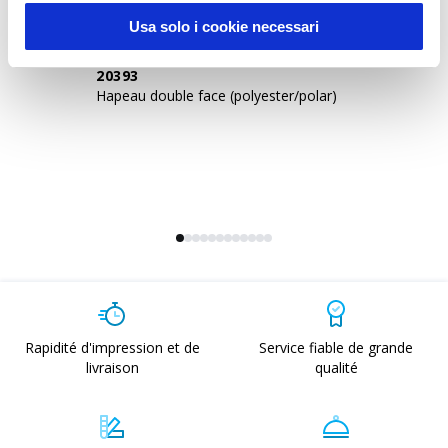
Usa solo i cookie necessari
20393
1
Hapeau double face (polyester/polar)
Ca
él
pe
Rapidité d'impression et de
Service fiable de grande
livraison
qualité