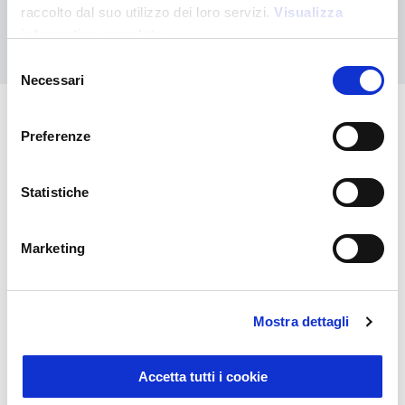
raccolto dal suo utilizzo dei loro servizi.
Visualizza
informativa completa
Nous contacter
Selezione
Necessari
del
consenso
Preferenze
Vous pourriez également être
intéressé par
Statistiche
Marketing
Mostra dettagli
Accetta tutti i cookie