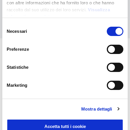
Contactez-nous pour obtenir de l'aide ou demandez votre
con altre informazioni che ha fornito loro o che hanno
commande personnalisée
raccolto dal suo utilizzo dei loro servizi.
Visualizza
informativa completa
Nous contacter
Selezione
Necessari
del
consenso
Preferenze
Vous pourriez également être
intéressé par
Statistiche
Marketing
Mostra dettagli
Accetta tutti i cookie