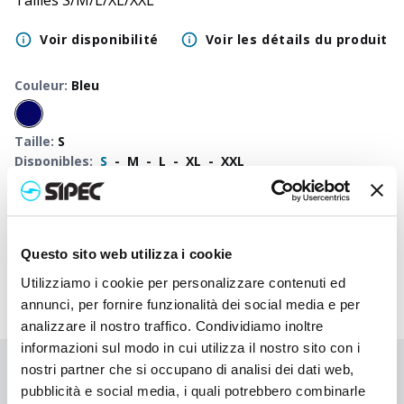
Tailles S/M/L/XL/XXL
Voir disponibilité
Voir les détails du produit
Couleur
:
Bleu
Taille
:
S
Disponibles
:
S
-
M
-
L
-
XL
-
XXL
50
+
100
+
250
+
500
+
1000
+
2500
+
500
Prix
45,000
€
45,000
€
45,000
€
45,000
€
45,000
€
45,000
€
45,0
neutre
Questo sito web utilizza i cookie
Utilizziamo i cookie per personalizzare contenuti ed
annunci, per fornire funzionalità dei social media e per
analizzare il nostro traffico. Condividiamo inoltre
informazioni sul modo in cui utilizza il nostro sito con i
nostri partner che si occupano di analisi dei dati web,
Vous n'avez pas trouvé ce que vous cherchiez ?
pubblicità e social media, i quali potrebbero combinarle