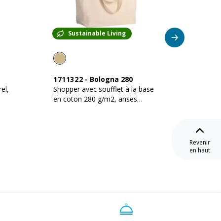
Sustainable Living
Su
1711322
-
Bologna 280
17112
el,
Shopper avec soufflet à la base
Shopper
en coton 280 g/m2, anses
200 g/
longues
Revenir
en haut