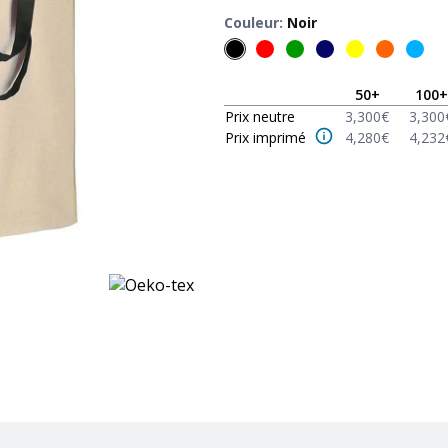
Couleur
:
Noir
50
+
100
+
Prix neutre
3,300
€
3,300
Prix imprimé
4,280
€
4,232