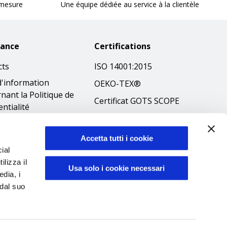
 mesure
Une équipe dédiée au service à la clientèle
tance
Certifications
cts
ISO 14001:2015
d'information
OEKO-TEX®
nant la Politique de
Certificat GOTS SCOPE
entialité
Certificat GRS SCOPE
tions
Politique
que en matière de
Accetta tutti i cookie
environnementale
ial
es
ilizza il
Sécurité des produits
ibilità
Usa solo i cookie necessari
edia, i
éthique
 dal suo