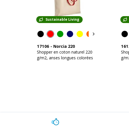
Sustainable Living
17106
-
Norcia 220
161
Shopper en coton naturel 220
Shop
g/m2, anses longues colorées
g/m2