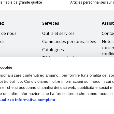
ce fiable de grande qualité
Articles personnalisés sur
ez
Services
Assis
 de nous
Outils et services
Conta
nds
Commandes personnalisées
Note 
concer
Catalogues
confid
Télécharger les images
Condi
 cookie
Politi
rsonalizzare contenuti ed annunci, per fornire funzionalità dei soc
cooki
stro traffico. Condividiamo inoltre informazioni sul modo in cui ut
Access
tner che si occupano di analisi dei dati web, pubblicità e social m
Code 
e con altre informazioni che ha fornito loro o che hanno raccolto
sualizza informativa completa