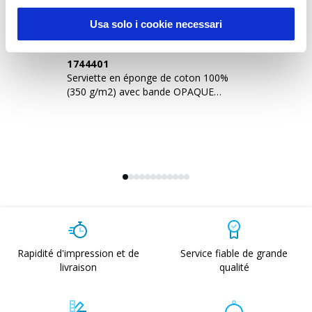
Usa solo i cookie necessari
1744401
1
Serviette en éponge de coton 100%
Se
(350 g/m2) avec bande OPAQUE
(3
imprimable (70x140 cm)
im
Rapidité d'impression et de
Service fiable de grande
livraison
qualité