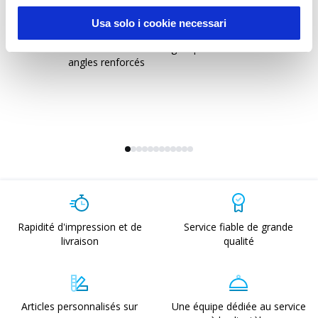
Usa solo i cookie necessari
20134
-
Camogli 135
2
Sac-à-dos en coton organique avec
Sa
angles renforcés
fer
re
Rapidité d'impression et de
Service fiable de grande
livraison
qualité
Articles personnalisés sur
Une équipe dédiée au service