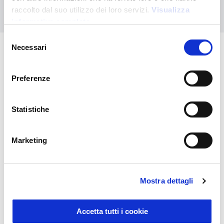
Nous contacter
raccolto dal suo utilizzo dei loro servizi.
Visualizza
informativa completa
Selezione
Necessari
del
consenso
Vous pourriez également être
Preferenze
intéressé par
Statistiche
Marketing
Mostra dettagli
Sustainable Living
Accetta tutti i cookie