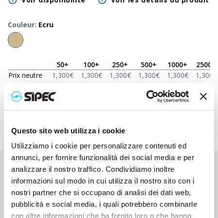
Couleur
:
Ecru
50
+
100
+
250
+
500
+
1000
+
2500
+
Prix neutre
1,300
€
1,300
€
1,300
€
1,300
€
1,300
€
1,300
€
Prix
2,280
€
2,232
€
2,185
€
2,140
€
2,098
€
1,940
€
imprimé
Questo sito web utilizza i cookie
Utilizziamo i cookie per personalizzare contenuti ed
annunci, per fornire funzionalità dei social media e per
analizzare il nostro traffico. Condividiamo inoltre
Vous n'avez pas trouvé ce que vous cherchiez ?
informazioni sul modo in cui utilizza il nostro sito con i
Contactez-nous pour obtenir de l'aide ou demandez votre
nostri partner che si occupano di analisi dei dati web,
commande personnalisée
pubblicità e social media, i quali potrebbero combinarle
con altre informazioni che ha fornito loro o che hanno