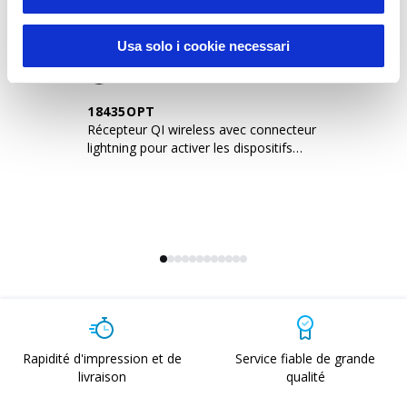
Promo Technologie
Usa solo i cookie necessari
18435OPT
1
Récepteur QI wireless avec connecteur
Mi
lightning pour activer les dispositifs
do
Apple
un
Rapidité d'impression et de
Service fiable de grande
livraison
qualité