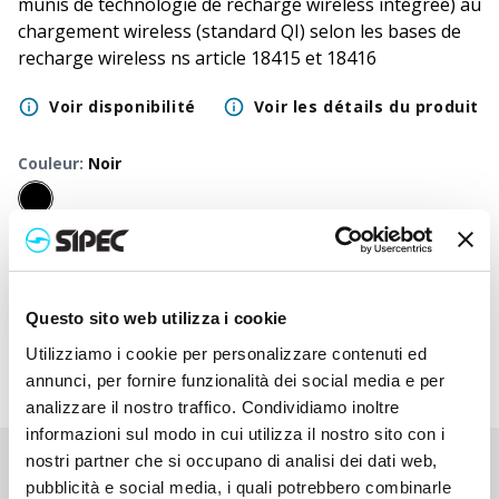
munis de technologie de recharge wireless intégrée) au
chargement wireless (standard QI) selon les bases de
recharge wireless ns article 18415 et 18416
Voir disponibilité
Voir les détails du produit
Couleur
:
Noir
50
+
100
+
250
+
500
+
1000
+
2500
+
500
Prix
1,250
€
1,250
€
1,250
€
1,250
€
1,250
€
1,250
€
1,2
neutre
Questo sito web utilizza i cookie
Utilizziamo i cookie per personalizzare contenuti ed
annunci, per fornire funzionalità dei social media e per
analizzare il nostro traffico. Condividiamo inoltre
informazioni sul modo in cui utilizza il nostro sito con i
nostri partner che si occupano di analisi dei dati web,
Vous n'avez pas trouvé ce que vous cherchiez ?
pubblicità e social media, i quali potrebbero combinarle