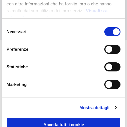
Contactez-nous pour obtenir de l'aide ou demandez votre
con altre informazioni che ha fornito loro o che hanno
commande personnalisée
raccolto dal suo utilizzo dei loro servizi.
Visualizza
informativa completa
Nous contacter
Selezione
Necessari
del
consenso
Preferenze
Vous pourriez également être
Statistiche
intéressé par
Marketing
Mostra dettagli
Accetta tutti i cookie