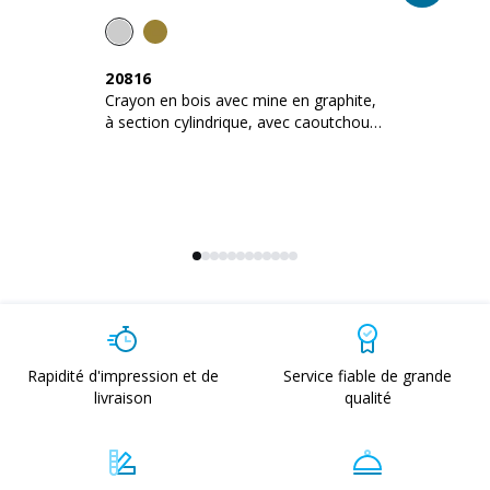
20816
2
Crayon en bois avec mine en graphite,
Se
à section cylindrique, avec caoutchouc
se
noire (trempé
Rapidité d'impression et de
Service fiable de grande
livraison
qualité