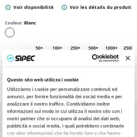
Voir disponibilité
Voir les détails du produit
Couleur
:
Blanc
50
+
100
+
250
+
500
+
1000
+
2500
+
Prix neutre
2,750
€
2,750
€
2,750
€
2,750
€
2,750
€
2,750
€
Prix
3,730
€
3,683
€
3,635
€
3,590
€
3,547
€
3,390
€
imprimé
Questo sito web utilizza i cookie
Utilizziamo i cookie per personalizzare contenuti ed
annunci, per fornire funzionalità dei social media e per
analizzare il nostro traffico. Condividiamo inoltre
informazioni sul modo in cui utilizza il nostro sito con i
Vous n'avez pas trouvé ce que vous cherchiez ?
nostri partner che si occupano di analisi dei dati web,
Contactez-nous pour obtenir de l'aide ou demandez votre
pubblicità e social media, i quali potrebbero combinarle
commande personnalisée
con altre informazioni che ha fornito loro o che hanno