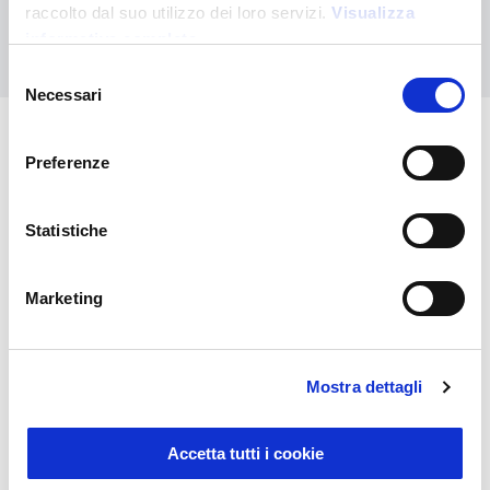
raccolto dal suo utilizzo dei loro servizi.
Visualizza
Nous contacter
informativa completa
Selezione
Necessari
del
consenso
Preferenze
Vous pourriez également être
intéressé par
Statistiche
Marketing
Mostra dettagli
Accetta tutti i cookie