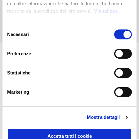
Contactez-nous pour obtenir de l'aide ou demandez votre
con altre informazioni che ha fornito loro o che hanno
commande personnalisée
raccolto dal suo utilizzo dei loro servizi.
Visualizza
informativa completa
Nous contacter
Selezione
Necessari
del
consenso
Preferenze
Vous pourriez également être
intéressé par
Statistiche
Marketing
Mostra dettagli
Accetta tutti i cookie