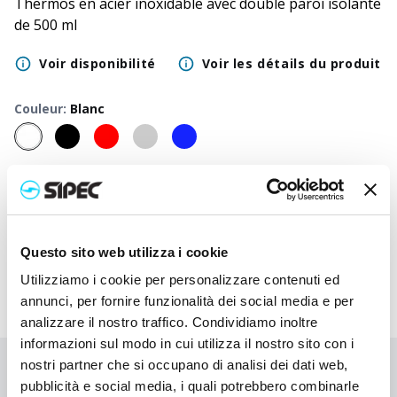
Thermos en acier inoxidable avec double paroi isolante
de 500 ml
Voir disponibilité
Voir les détails du produit
Couleur
:
Blanc
50
+
100
+
250
+
500
+
1000
+
2500
+
Prix neutre
7,500
€
7,500
€
7,500
€
7,500
€
7,500
€
7,500
€
Prix
9,855
€
9,502
€
9,203
€
8,947
€
8,902
€
8,832
€
imprimé
Questo sito web utilizza i cookie
Utilizziamo i cookie per personalizzare contenuti ed
annunci, per fornire funzionalità dei social media e per
analizzare il nostro traffico. Condividiamo inoltre
informazioni sul modo in cui utilizza il nostro sito con i
nostri partner che si occupano di analisi dei dati web,
Vous n'avez pas trouvé ce que vous cherchiez ?
pubblicità e social media, i quali potrebbero combinarle