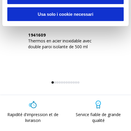
Sustainable Living
Usa solo i cookie necessari
1941609
2
Thermos en acier inoxidable avec
Th
double paroi isolante de 500 ml
do
bo
Rapidité d'impression et de
Service fiable de grande
livraison
qualité