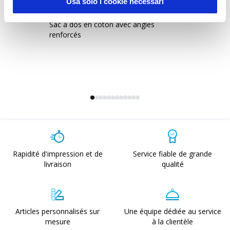
Usa solo i cookie necessari
1815022
-
Mantova 95
2
Sac à dos en coton avec angles
Sa
renforcés
an
Rapidité d'impression et de
Service fiable de grande
livraison
qualité
Articles personnalisés sur
Une équipe dédiée au service
mesure
à la clientèle