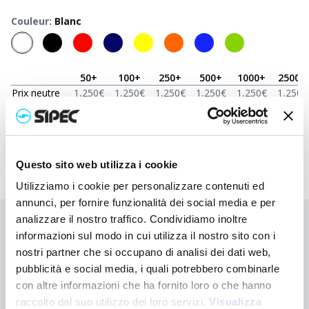
Couleur
:
Blanc
50
+
100
+
250
+
500
+
1000
+
2500
+
Prix neutre
1,250
€
1,250
€
1,250
€
1,250
€
1,250
€
1,250
€
Prix
2,230
€
2,183
€
2,135
€
2,090
€
2,047
€
1,890
€
imprimé
Questo sito web utilizza i cookie
Utilizziamo i cookie per personalizzare contenuti ed
annunci, per fornire funzionalità dei social media e per
analizzare il nostro traffico. Condividiamo inoltre
Vous n'avez pas trouvé ce que vous cherchiez ?
informazioni sul modo in cui utilizza il nostro sito con i
Contactez-nous pour obtenir de l'aide ou demandez votre
nostri partner che si occupano di analisi dei dati web,
commande personnalisée
pubblicità e social media, i quali potrebbero combinarle
con altre informazioni che ha fornito loro o che hanno
raccolto dal suo utilizzo dei loro servizi.
Nous contacter
Visualizza