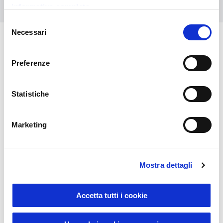
informativa completa
Selezione
Necessari
del
consenso
Vous pourriez également être
Preferenze
intéressé par
Statistiche
Marketing
Mostra dettagli
Sustainable Living
Accetta tutti i cookie