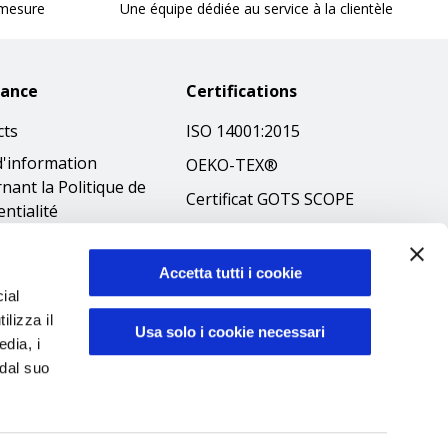
 mesure
Une équipe dédiée au service à la clientèle
tance
Certifications
cts
ISO 14001:2015
d'information
OEKO-TEX®
nant la Politique de
Certificat GOTS SCOPE
entialité
Certificat GRS SCOPE
tions
Politique
que en matière de
Accetta tutti i cookie
environnementale
ial
es
ilizza il
Sécurité des produits
ibilità
Usa solo i cookie necessari
edia, i
éthique
 dal suo