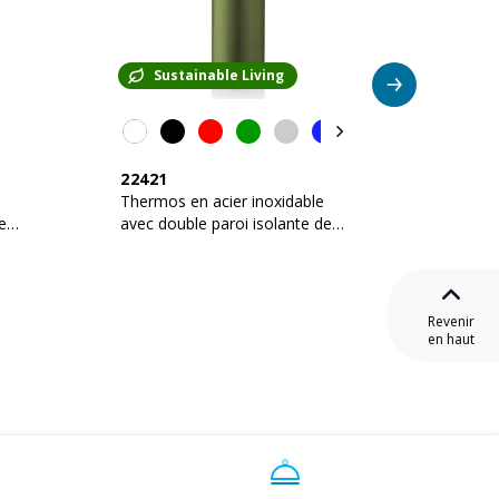
Sustainable Living
Su
22421
19416
Thermos en acier inoxidable
Thermos
e
avec double paroi isolante de
avec do
500 ml avec bouchon en
500 ml
bambou
Revenir
en haut