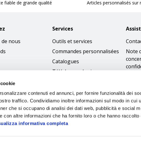
ce fiable de grande qualité
Articles personnalisés sur
ez
Services
Assis
 de nous
Outils et services
Conta
nds
Commandes personnalisées
Note 
concer
Catalogues
confid
Télécharger les images
Condi
 cookie
Politi
rsonalizzare contenuti ed annunci, per fornire funzionalità dei soc
cooki
stro traffico. Condividiamo inoltre informazioni sul modo in cui ut
Access
tner che si occupano di analisi dei dati web, pubblicità e social m
Code 
e con altre informazioni che ha fornito loro o che hanno raccolto
sualizza informativa completa