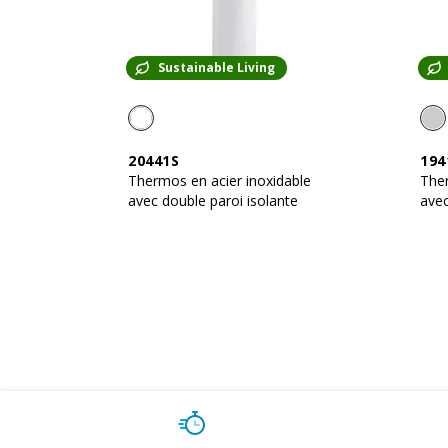
Sustainable Living
20441S
194
Thermos en acier inoxidable
Ther
avec double paroi isolante
avec
500