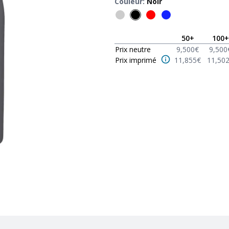
Couleur
:
Noir
50
+
100
+
Prix neutre
9,500
€
9,500
Prix imprimé
11,855
€
11,50