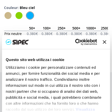
Couleur
:
Bleu ciel
50
+
100
+
250
+
500
+
1000
+
2500
+
Prix neutre
0,380
€
0,380
€
0,380
€
0,380
€
0,380
€
0,380
€
Prix
0,718
€
0,665
€
0,623
€
0,610
€
0,600
€
0,578
€
imprimé
Questo sito web utilizza i cookie
Utilizziamo i cookie per personalizzare contenuti ed
annunci, per fornire funzionalità dei social media e per
analizzare il nostro traffico. Condividiamo inoltre
Vous n'avez pas trouvé ce que vous cherchiez ?
informazioni sul modo in cui utilizza il nostro sito con i
Contactez-nous pour obtenir de l'aide ou demandez votre
nostri partner che si occupano di analisi dei dati web,
commande personnalisée
pubblicità e social media, i quali potrebbero combinarle
con altre informazioni che ha fornito loro o che hanno
raccolto dal suo utilizzo dei loro servizi.
Nous contacter
Visualizza