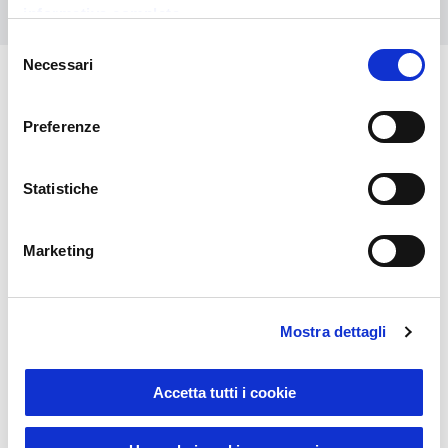
informativa completa
Selezione
Necessari
del
consenso
Vous pourriez également être
Preferenze
intéressé par
Statistiche
Marketing
Mostra dettagli
Sustainable Living
Accetta tutti i cookie