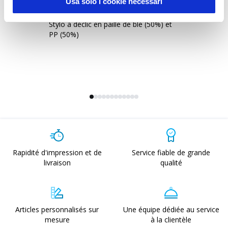
Usa solo i cookie necessari
20815
2
Stylo à déclic en paille de blé (50%) et
St
PP (50%)
de
Rapidité d'impression et de
Service fiable de grande
livraison
qualité
Articles personnalisés sur
Une équipe dédiée au service
mesure
à la clientèle