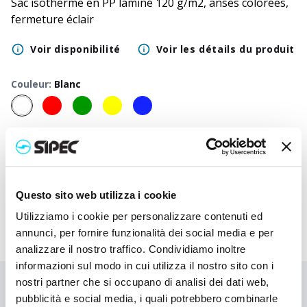
Sac isotherme en PP laminé 120 g/m2, anses colorées,
fermeture éclair
Voir disponibilité
Voir les détails du produit
Couleur
:
Blanc
50
+
100
+
250
+
500
+
1000
+
2500
+
Prix neutre
4,250
€
4,250
€
4,250
€
4,250
€
4,250
€
4,250
€
Prix
6,668
€
6,548
€
6,433
€
6,322
€
6,220
€
6,022
€
imprimé
Questo sito web utilizza i cookie
Utilizziamo i cookie per personalizzare contenuti ed
annunci, per fornire funzionalità dei social media e per
analizzare il nostro traffico. Condividiamo inoltre
informazioni sul modo in cui utilizza il nostro sito con i
nostri partner che si occupano di analisi dei dati web,
Vous n'avez pas trouvé ce que vous cherchiez ?
pubblicità e social media, i quali potrebbero combinarle