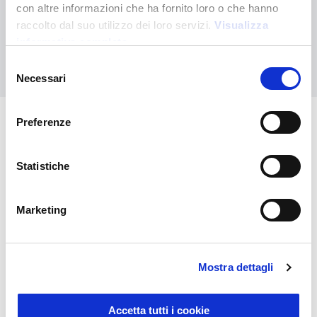
Contactez-nous pour obtenir de l'aide ou demandez votre
con altre informazioni che ha fornito loro o che hanno
commande personnalisée
raccolto dal suo utilizzo dei loro servizi.
Visualizza
informativa completa
Nous contacter
Selezione
Necessari
del
consenso
Preferenze
Vous pourriez également être
intéressé par
Statistiche
Marketing
Mostra dettagli
Accetta tutti i cookie