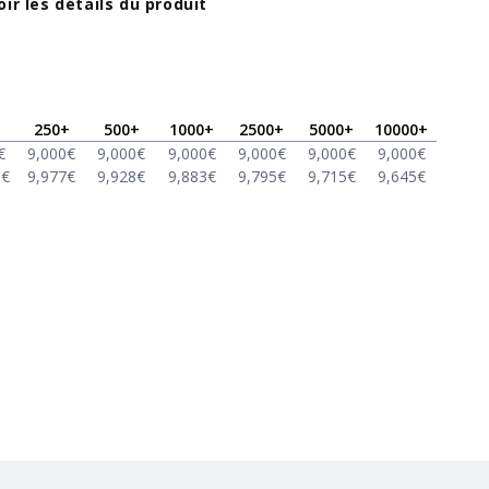
oir les détails du produit
250
+
500
+
1000
+
2500
+
5000
+
10000
+
€
9,000
€
9,000
€
9,000
€
9,000
€
9,000
€
9,000
€
0
€
9,977
€
9,928
€
9,883
€
9,795
€
9,715
€
9,645
€