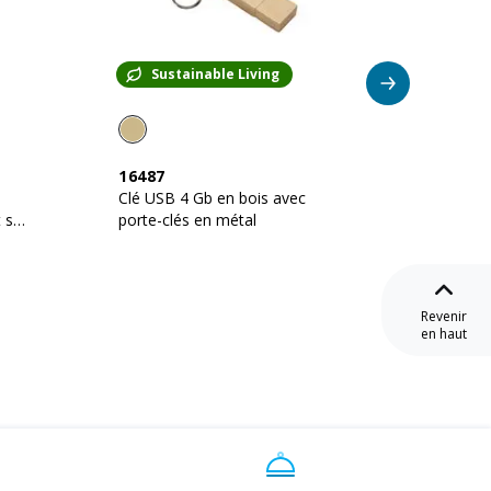
Sustainable Living
Su
16487
20416
Clé USB 4 Gb en bois avec
Clé US
 sur
porte-clés en métal
carte e
ces
deman
Revenir
en haut