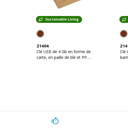
Sustainable Living
21404
214
Clé USB de 4 Gb en forme de
Clé 
carte, en paille de blé et PP.
bamb
Possibilité d'import sur demand
dema