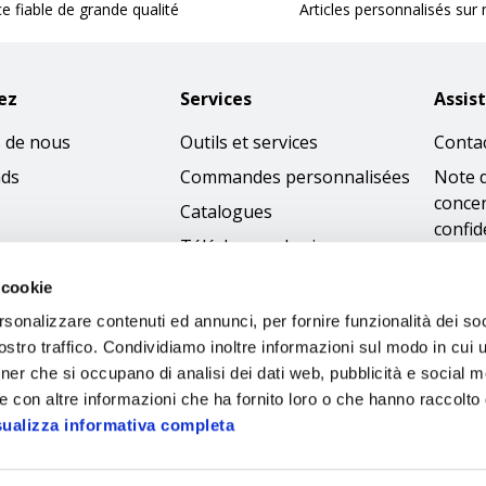
ce fiable de grande qualité
Articles personnalisés sur
ez
Services
Assis
 de nous
Outils et services
Conta
nds
Commandes personnalisées
Note 
concer
Catalogues
confid
Télécharger les images
Condi
 cookie
Politi
rsonalizzare contenuti ed annunci, per fornire funzionalità dei soc
cooki
stro traffico. Condividiamo inoltre informazioni sul modo in cui ut
Access
tner che si occupano di analisi dei dati web, pubblicità e social m
Code 
e con altre informazioni che ha fornito loro o che hanno raccolto
sualizza informativa completa