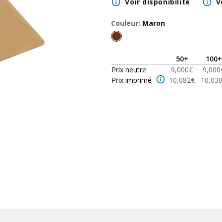
Voir disponibilité
V
Couleur
:
Maron
50
+
100
+
Prix neutre
9,000
€
9,000
Prix imprimé
10,082
€
10,03