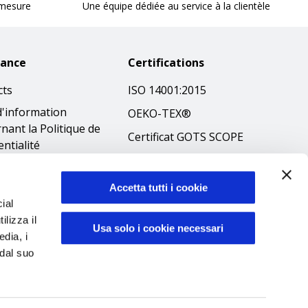
 mesure
Une équipe dédiée au service à la clientèle
tance
Certifications
cts
ISO 14001:2015
d'information
OEKO-TEX®
nant la Politique de
Certificat GOTS SCOPE
entialité
Certificat GRS SCOPE
tions
Politique
que en matière de
Accetta tutti i cookie
environnementale
ial
es
ilizza il
Sécurité des produits
ibilità
Usa solo i cookie necessari
edia, i
éthique
 dal suo