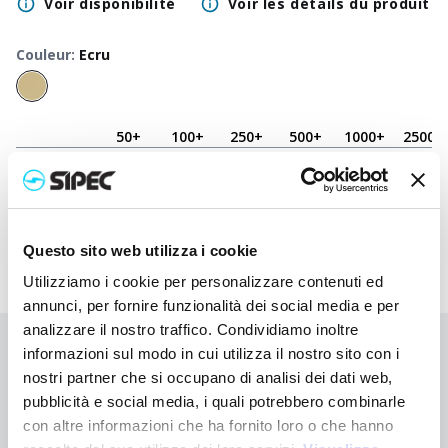
Voir disponibilité
Voir les détails du produit
Couleur
:
Ecru
50
+
100
+
250
+
500
+
1000
+
2500
+
Prix neutre
8,000
€
8,000
€
8,000
€
8,000
€
8,000
€
8,000
€
Prix
8,980
€
8,932
€
8,885
€
8,840
€
8,797
€
8,640
€
imprimé
Questo sito web utilizza i cookie
Utilizziamo i cookie per personalizzare contenuti ed
annunci, per fornire funzionalità dei social media e per
analizzare il nostro traffico. Condividiamo inoltre
informazioni sul modo in cui utilizza il nostro sito con i
Vous n'avez pas trouvé ce que vous cherchiez ?
nostri partner che si occupano di analisi dei dati web,
Contactez-nous pour obtenir de l'aide ou demandez votre
pubblicità e social media, i quali potrebbero combinarle
commande personnalisée
con altre informazioni che ha fornito loro o che hanno