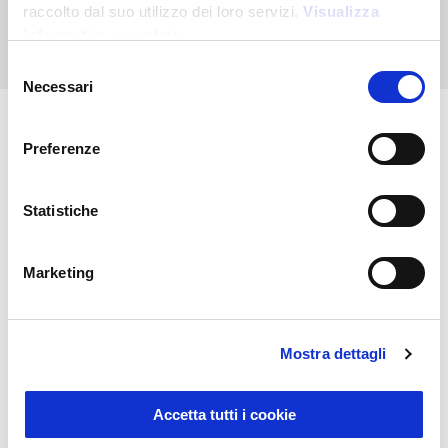
raccolto dal suo utilizzo dei loro servizi.
Visualizza
Nous contacter
informativa completa
Selezione
Necessari
del
consenso
Preferenze
Vous pourriez également être
intéressé par
Statistiche
Marketing
Mostra dettagli
Accetta tutti i cookie
Sustainable Living