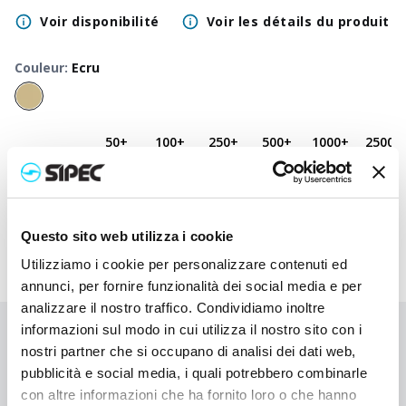
Voir disponibilité
Voir les détails du produit
Couleur
:
Ecru
50
+
100
+
250
+
500
+
1000
+
2500
+
Prix neutre
2,600
€
2,600
€
2,600
€
2,600
€
2,600
€
2,600
€
Prix
3,580
€
3,533
€
3,485
€
3,440
€
3,397
€
3,240
€
imprimé
Questo sito web utilizza i cookie
Utilizziamo i cookie per personalizzare contenuti ed
annunci, per fornire funzionalità dei social media e per
analizzare il nostro traffico. Condividiamo inoltre
informazioni sul modo in cui utilizza il nostro sito con i
Vous n'avez pas trouvé ce que vous cherchiez ?
nostri partner che si occupano di analisi dei dati web,
Contactez-nous pour obtenir de l'aide ou demandez votre
pubblicità e social media, i quali potrebbero combinarle
commande personnalisée
con altre informazioni che ha fornito loro o che hanno