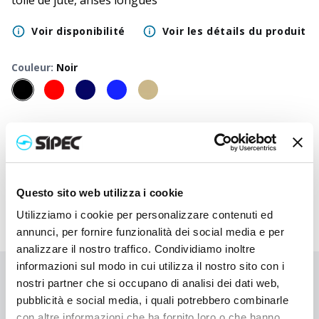
toile de jute, anses longues
Voir disponibilité
Voir les détails du produit
Couleur
:
Noir
50
+
100
+
250
+
500
+
1000
+
2500
+
Prix neutre
4,750
€
4,750
€
4,750
€
4,750
€
4,750
€
4,750
€
Prix
5,730
€
5,683
€
5,635
€
5,590
€
5,548
€
5,390
€
imprimé
Questo sito web utilizza i cookie
Utilizziamo i cookie per personalizzare contenuti ed
annunci, per fornire funzionalità dei social media e per
analizzare il nostro traffico. Condividiamo inoltre
informazioni sul modo in cui utilizza il nostro sito con i
Vous n'avez pas trouvé ce que vous cherchiez ?
nostri partner che si occupano di analisi dei dati web,
pubblicità e social media, i quali potrebbero combinarle
Contactez-nous pour obtenir de l'aide ou demandez votre
con altre informazioni che ha fornito loro o che hanno
commande personnalisée