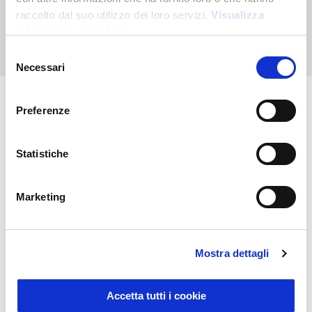
raccolto dal suo utilizzo dei loro servizi.
Visualizza
informativa completa
Nous contacter
Selezione
Necessari
del
consenso
Preferenze
Vous pourriez également être
intéressé par
Statistiche
Marketing
Mostra dettagli
Accetta tutti i cookie
Sustainable Living