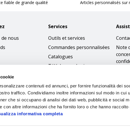
ce fiable de grande qualité
Articles personnalisés sur
ez
Services
Assis
 de nous
Outils et services
Conta
nds
Commandes personnalisées
Note 
concer
Catalogues
confid
Télécharger les images
Condi
 cookie
Politi
rsonalizzare contenuti ed annunci, per fornire funzionalità dei soc
cooki
stro traffico. Condividiamo inoltre informazioni sul modo in cui ut
Access
tner che si occupano di analisi dei dati web, pubblicità e social m
Code 
e con altre informazioni che ha fornito loro o che hanno raccolto
sualizza informativa completa