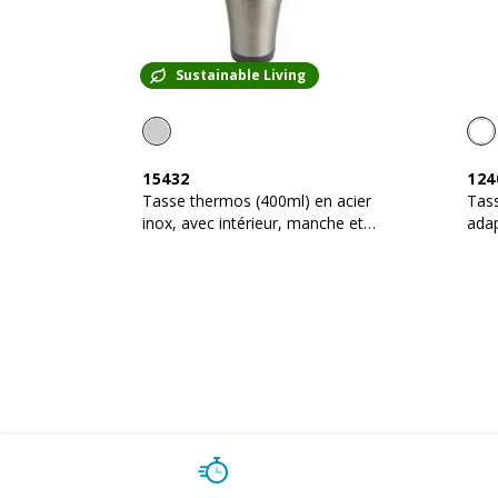
Sustainable Living
15432
124
Tasse thermos (400ml) en acier
Tas
inox, avec intérieur, manche et
adap
bouchon en plastique
à mi