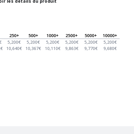
oir les détails du produit
250
+
500
+
1000
+
2500
+
5000
+
10000
+
€
5,200
€
5,200
€
5,200
€
5,200
€
5,200
€
5,200
€
2
€
10,640
€
10,367
€
10,110
€
9,863
€
9,770
€
9,680
€