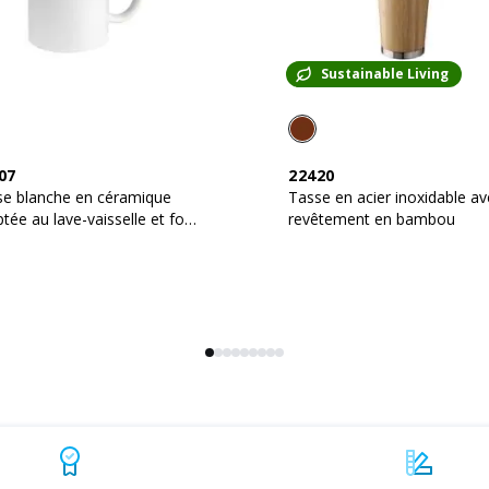
Sustainable Living
07
22420
se blanche en céramique
Tasse en acier inoxidable avec
tée au lave-vaisselle et four
revêtement en bambou
cro-ondes (0,32 L). Avec