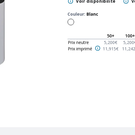
Voir disponibilité
V
Couleur
:
Blanc
50
+
100
+
Prix neutre
5,200
€
5,200
Prix imprimé
11,915
€
11,24