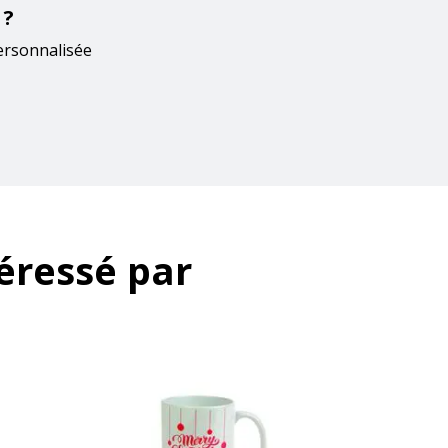
 ?
ersonnalisée
éressé par