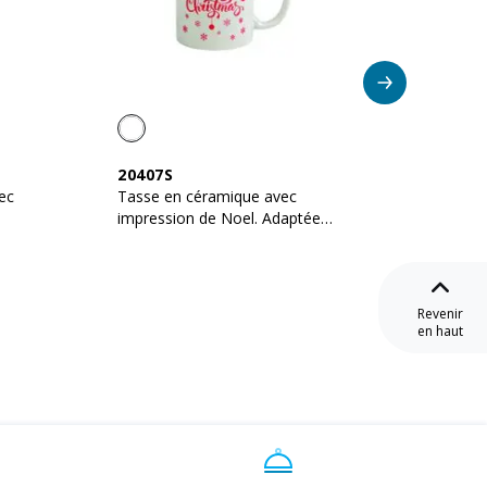
Su
20407S
24434
Tasse en céramique avec
Tasse r
impression de Noel. Adaptée
bouchon
pour la sublimation
Revenir
en haut