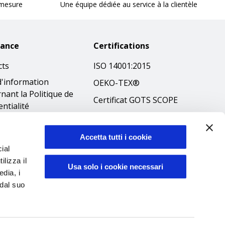
 mesure
Une équipe dédiée au service à la clientèle
tance
Certifications
cts
ISO 14001:2015
d'information
OEKO-TEX®
nant la Politique de
Certificat GOTS SCOPE
entialité
Certificat GRS SCOPE
tions
Politique
que en matière de
Accetta tutti i cookie
environnementale
ial
es
ilizza il
Sécurité des produits
ibilità
Usa solo i cookie necessari
edia, i
éthique
 dal suo