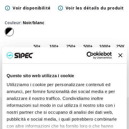
Voir disponibilité
Voir les détails du produit
Couleur
:
Noir/blanc
50
+
100
+
250
+
500
+
1000
+
2500
+
Prix neutre
23,750
€
23,750
€
23,750
€
23,750
€
23,750
€
23,750
Prix
27,047
€
26,553
€
26,133
€
25,775
€
25,633
€
25,595
imprimé
Questo sito web utilizza i cookie
Utilizziamo i cookie per personalizzare contenuti ed
annunci, per fornire funzionalità dei social media e per
analizzare il nostro traffico. Condividiamo inoltre
informazioni sul modo in cui utilizza il nostro sito con i
Vous n'avez pas trouvé ce que vous cherchiez ?
nostri partner che si occupano di analisi dei dati web,
Contactez-nous pour obtenir de l'aide ou demandez votre
pubblicità e social media, i quali potrebbero combinarle
commande personnalisée
con altre informazioni che ha fornito loro o che hanno