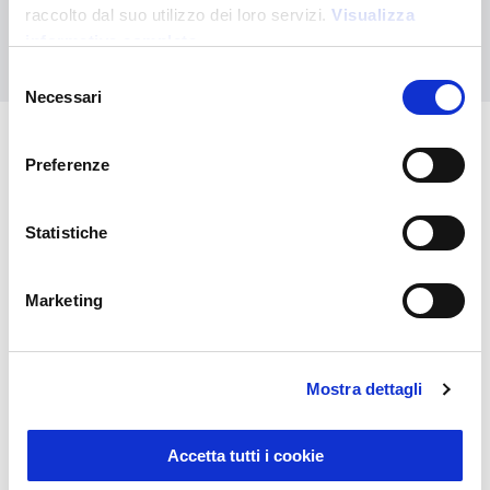
raccolto dal suo utilizzo dei loro servizi.
Visualizza
informativa completa
Nous contacter
Selezione
Necessari
del
consenso
Preferenze
Vous pourriez également être
intéressé par
Statistiche
Marketing
Mostra dettagli
Accetta tutti i cookie