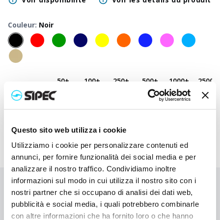
Couleur
:
Noir
50
+
100
+
250
+
500
+
1000
+
2500
+
Prix neutre
3,700
€
3,700
€
3,700
€
3,700
€
3,700
€
3,700
€
Prix
4,680
€
4,633
€
4,585
€
4,540
€
4,498
€
4,340
€
imprimé
Questo sito web utilizza i cookie
Utilizziamo i cookie per personalizzare contenuti ed
annunci, per fornire funzionalità dei social media e per
analizzare il nostro traffico. Condividiamo inoltre
informazioni sul modo in cui utilizza il nostro sito con i
Vous n'avez pas trouvé ce que vous cherchiez ?
nostri partner che si occupano di analisi dei dati web,
Contactez-nous pour obtenir de l'aide ou demandez votre
pubblicità e social media, i quali potrebbero combinarle
commande personnalisée
con altre informazioni che ha fornito loro o che hanno