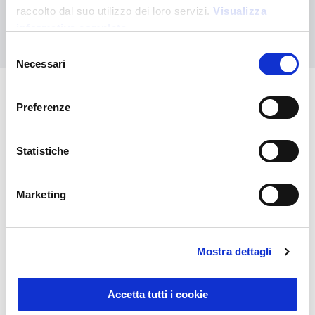
raccolto dal suo utilizzo dei loro servizi.
Visualizza
informativa completa
Nous contacter
Selezione
Necessari
del
consenso
Preferenze
Vous pourriez également être
intéressé par
Statistiche
Marketing
Mostra dettagli
Accetta tutti i cookie