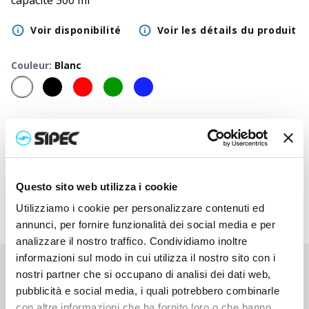
capacité 500 ml
Voir disponibilité
Voir les détails du produit
Couleur
:
Blanc
50
+
100
+
250
+
500
+
1000
+
2500
+
Prix neutre
5,600
€
5,600
€
5,600
€
5,600
€
5,600
€
5,600
€
Prix
7,535
€
7,438
€
7,345
€
7,258
€
7,175
€
7,018
€
imprimé
Questo sito web utilizza i cookie
Utilizziamo i cookie per personalizzare contenuti ed
annunci, per fornire funzionalità dei social media e per
analizzare il nostro traffico. Condividiamo inoltre
informazioni sul modo in cui utilizza il nostro sito con i
Vous n'avez pas trouvé ce que vous cherchiez ?
nostri partner che si occupano di analisi dei dati web,
pubblicità e social media, i quali potrebbero combinarle
Contactez-nous pour obtenir de l'aide ou demandez votre
con altre informazioni che ha fornito loro o che hanno
commande personnalisée