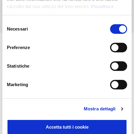
raccolto dal suo utilizzo dei loro servizi.
Visualizza
informativa completa
Nous contacter
Selezione
Necessari
del
consenso
Preferenze
Vous pourriez également être
intéressé par
Statistiche
Marketing
Mostra dettagli
Accetta tutti i cookie
Sustainable Living