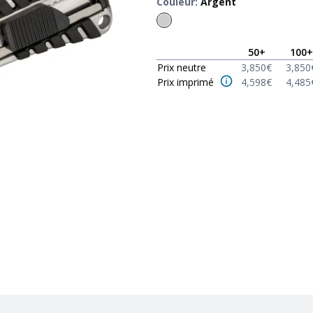
Couleur
:
Argent
50
+
100
+
Prix neutre
3,850
€
3,850
Prix imprimé
4,598
€
4,485