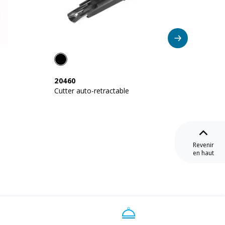
20460
20459
Cutter auto-retractable
Cutter 
Revenir
en haut