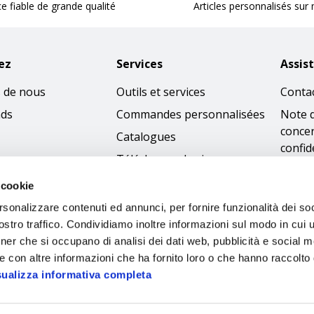
ce fiable de grande qualité
Articles personnalisés sur
ez
Services
Assis
 de nous
Outils et services
Conta
nds
Commandes personnalisées
Note 
concer
Catalogues
confid
Télécharger les images
Condi
 cookie
Politi
rsonalizzare contenuti ed annunci, per fornire funzionalità dei soc
cooki
stro traffico. Condividiamo inoltre informazioni sul modo in cui ut
Access
tner che si occupano di analisi dei dati web, pubblicità e social m
Code 
e con altre informazioni che ha fornito loro o che hanno raccolto
sualizza informativa completa