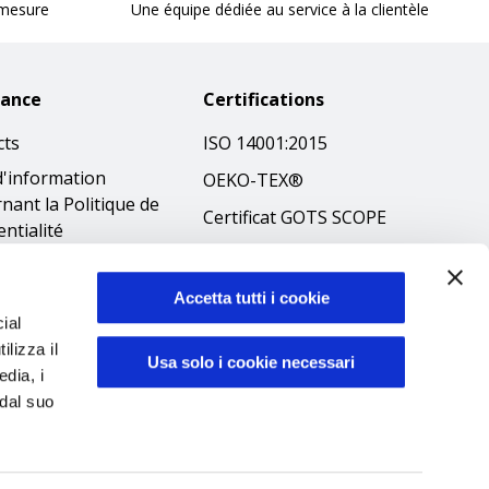
 mesure
Une équipe dédiée au service à la clientèle
tance
Certifications
cts
ISO 14001:2015
d'information
OEKO-TEX®
nant la Politique de
Certificat GOTS SCOPE
entialité
Certificat GRS SCOPE
tions
Politique
que en matière de
Accetta tutti i cookie
environnementale
ial
es
ilizza il
Sécurité des produits
ibilità
Usa solo i cookie necessari
edia, i
éthique
 dal suo