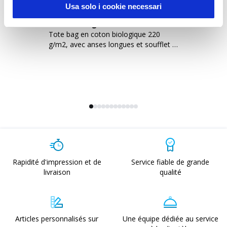
Usa solo i cookie necessari
24119
-
Favignana 220
2
Tote bag en coton biologique 220
To
g/m2, avec anses longues et soufflet à
g/
la base
Rapidité d'impression et de
Service fiable de grande
livraison
qualité
Articles personnalisés sur
Une équipe dédiée au service