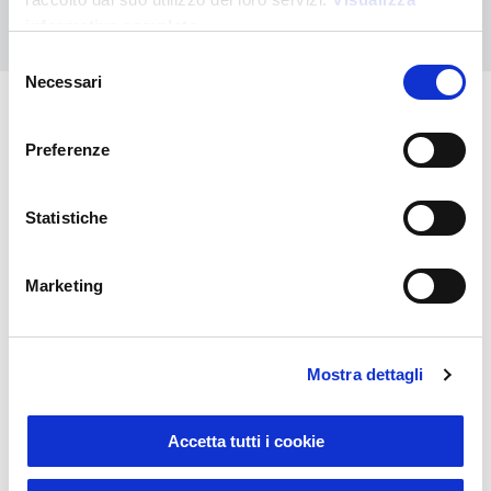
Nous contacter
informativa completa
Selezione
Necessari
del
consenso
Vous pourriez également être
Preferenze
intéressé par
Statistiche
Marketing
Mostra dettagli
Accetta tutti i cookie
Sustainable Living