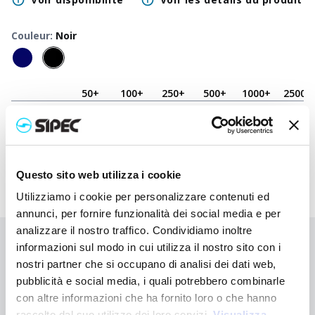
Couleur
:
Noir
50
+
100
+
250
+
500
+
1000
+
2500
+
Prix neutre
3,500
€
3,500
€
3,500
€
3,500
€
3,500
€
3,500
€
Prix
4,480
€
4,433
€
4,385
€
4,340
€
4,298
€
4,140
€
imprimé
Questo sito web utilizza i cookie
Utilizziamo i cookie per personalizzare contenuti ed
annunci, per fornire funzionalità dei social media e per
analizzare il nostro traffico. Condividiamo inoltre
Vous n'avez pas trouvé ce que vous cherchiez ?
informazioni sul modo in cui utilizza il nostro sito con i
nostri partner che si occupano di analisi dei dati web,
Contactez-nous pour obtenir de l'aide ou demandez votre
pubblicità e social media, i quali potrebbero combinarle
commande personnalisée
con altre informazioni che ha fornito loro o che hanno
raccolto dal suo utilizzo dei loro servizi.
Visualizza