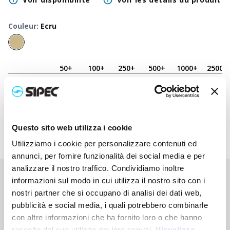
Couleur
:
Ecru
50
+
100
+
250
+
500
+
1000
+
2500
+
Prix neutre
2,500
€
2,500
€
2,500
€
2,500
€
2,500
€
2,500
€
Prix
3,480
€
3,433
€
3,385
€
3,340
€
3,297
€
3,140
€
imprimé
Questo sito web utilizza i cookie
Utilizziamo i cookie per personalizzare contenuti ed
annunci, per fornire funzionalità dei social media e per
analizzare il nostro traffico. Condividiamo inoltre
Vous n'avez pas trouvé ce que vous cherchiez ?
informazioni sul modo in cui utilizza il nostro sito con i
nostri partner che si occupano di analisi dei dati web,
Contactez-nous pour obtenir de l'aide ou demandez votre
pubblicità e social media, i quali potrebbero combinarle
commande personnalisée
con altre informazioni che ha fornito loro o che hanno
raccolto dal suo utilizzo dei loro servizi.
Visualizza