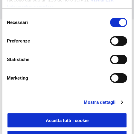
Nous contacter
informativa completa
Selezione
Necessari
del
consenso
Vous pourriez également être
Preferenze
intéressé par
Statistiche
Marketing
Mostra dettagli
Accetta tutti i cookie
Sustainable Living