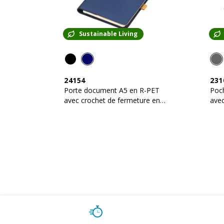
Sustainable Living
24154
231
Porte document A5 en R-PET
Poch
avec crochet de fermeture en
avec
métal
magn