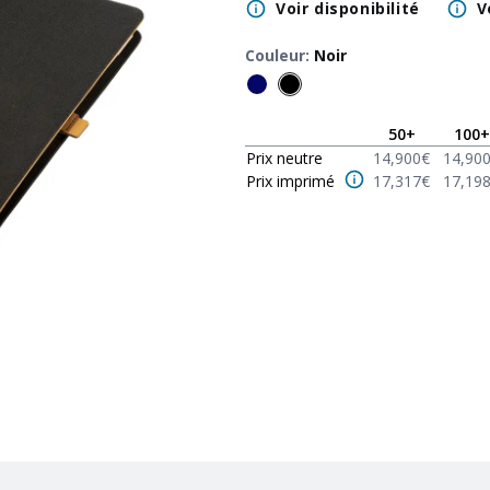
Voir disponibilité
V
Couleur
:
Noir
50
+
100
+
Prix neutre
14,900
€
14,90
Prix imprimé
17,317
€
17,19