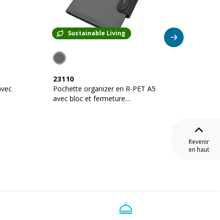
Sustainable Living
Su
23110
22128
avec
Pochette organizer en R-PET A5
Confére
avec bloc et fermeture
en lièg
magnétique qui s'illumine
20 feuil
Revenir
en haut