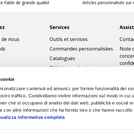
ce fiable de grande qualité
Articles personnalisés sur
ez
Services
Assis
 de nous
Outils et services
Conta
nds
Commandes personnalisées
Note 
concer
Catalogues
confid
Télécharger les images
Condi
 cookie
Politi
rsonalizzare contenuti ed annunci, per fornire funzionalità dei soc
cooki
stro traffico. Condividiamo inoltre informazioni sul modo in cui ut
Access
tner che si occupano di analisi dei dati web, pubblicità e social m
Code 
e con altre informazioni che ha fornito loro o che hanno raccolto
sualizza informativa completa