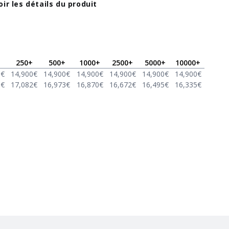
oir les détails du produit
250
+
500
+
1000
+
2500
+
5000
+
10000
+
0
€
14,900
€
14,900
€
14,900
€
14,900
€
14,900
€
14,900
€
8
€
17,082
€
16,973
€
16,870
€
16,672
€
16,495
€
16,335
€