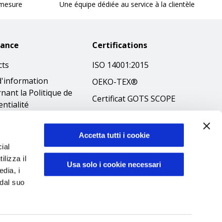
 mesure
Une équipe dédiée au service à la clientèle
tance
Certifications
cts
ISO 14001:2015
d'information
OEKO-TEX®
nant la Politique de
Certificat GOTS SCOPE
entialité
Certificat GRS SCOPE
tions
Politique
que en matière de
Accetta tutti i cookie
environnementale
ial
es
ilizza il
Sécurité des produits
ibilità
Usa solo i cookie necessari
edia, i
éthique
 dal suo