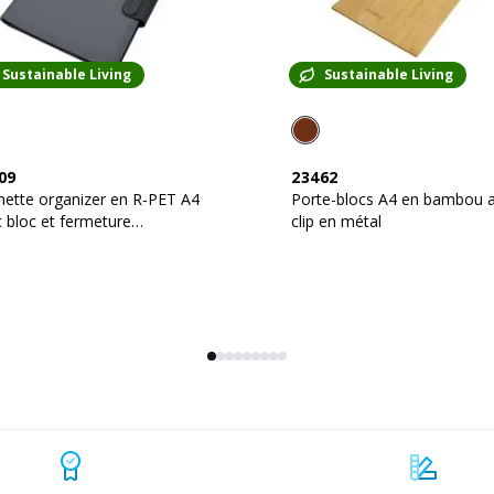
Sustainable Living
Sustainable Living
09
23462
ette organizer en R-PET A4
Porte-blocs A4 en bambou 
 bloc et fermeture
clip en métal
étique qui s'illumine