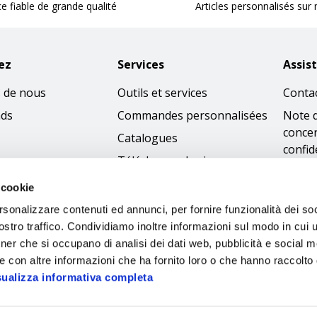
ce fiable de grande qualité
Articles personnalisés sur
ez
Services
Assis
 de nous
Outils et services
Conta
nds
Commandes personnalisées
Note 
concer
Catalogues
confid
Télécharger les images
Condi
 cookie
Politi
rsonalizzare contenuti ed annunci, per fornire funzionalità dei soc
cooki
stro traffico. Condividiamo inoltre informazioni sul modo in cui ut
Access
tner che si occupano di analisi dei dati web, pubblicità e social m
Code 
e con altre informazioni che ha fornito loro o che hanno raccolto
sualizza informativa completa