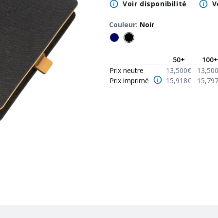
Voir disponibilité
V
Couleur
:
Noir
50
+
100
+
Prix neutre
13,500
€
13,50
Prix imprimé
15,918
€
15,79