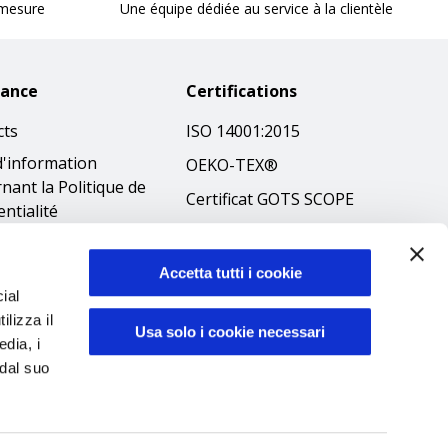
 mesure
Une équipe dédiée au service à la clientèle
tance
Certifications
cts
ISO 14001:2015
d'information
OEKO-TEX®
nant la Politique de
Certificat GOTS SCOPE
entialité
Certificat GRS SCOPE
tions
Politique
que en matière de
Accetta tutti i cookie
environnementale
ial
es
ilizza il
Sécurité des produits
ibilità
Usa solo i cookie necessari
edia, i
éthique
 dal suo