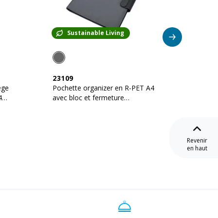
Sustainable Living
Su
23109
23462
ège
Pochette organizer en R-PET A4
Porte-
4
avec bloc et fermeture
clip en
magnétique qui s'illumine
Revenir
en haut