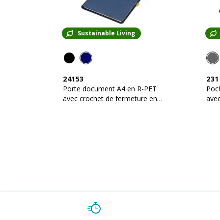
Sustainable Living
24153
231
Porte document A4 en R-PET
Poch
avec crochet de fermeture en
avec
métal
magn