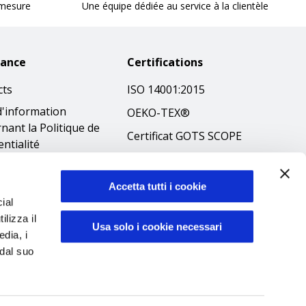
 mesure
Une équipe dédiée au service à la clientèle
tance
Certifications
cts
ISO 14001:2015
d'information
OEKO-TEX®
nant la Politique de
Certificat GOTS SCOPE
entialité
Certificat GRS SCOPE
tions
Politique
que en matière de
Accetta tutti i cookie
environnementale
ial
es
ilizza il
Sécurité des produits
ibilità
Usa solo i cookie necessari
edia, i
éthique
 dal suo