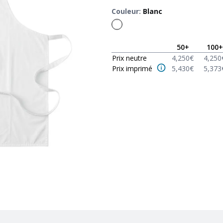
Couleur
:
Blanc
50
+
100
+
Prix neutre
4,250
€
4,250
Prix imprimé
5,430
€
5,373