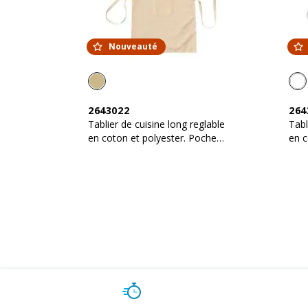
Nouveauté
2643022
264
Tablier de cuisine long reglable
Tabl
en coton et polyester. Poche
en c
frontale
fron