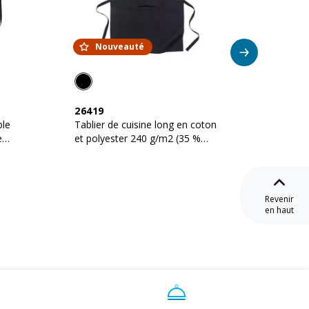
Nouveauté
26419
18430
ble
Tablier de cuisine long en coton
Tablier
e
et polyester 240 g/m2 (35 %
polyes
coton, 65 % polyester)
Revenir
en haut