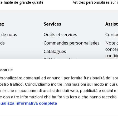
ce fiable de grande qualité
Articles personnalisés sur
ez
Services
Assis
 de nous
Outils et services
Conta
nds
Commandes personnalisées
Note 
concer
Catalogues
confid
Télécharger les images
Condi
 cookie
Politi
rsonalizzare contenuti ed annunci, per fornire funzionalità dei soc
cooki
stro traffico. Condividiamo inoltre informazioni sul modo in cui ut
Access
tner che si occupano di analisi dei dati web, pubblicità e social m
Code 
e con altre informazioni che ha fornito loro o che hanno raccolto
sualizza informativa completa