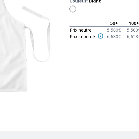
Couleur
:
Blanc
50
+
100
+
Prix neutre
5,500
€
5,500
Prix imprimé
6,680
€
6,623