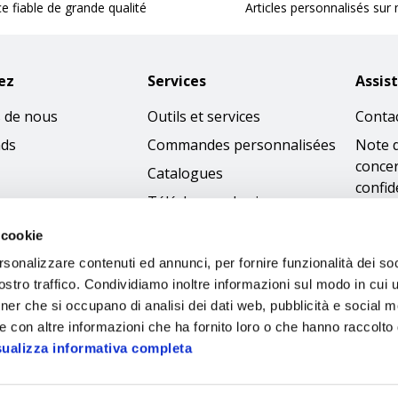
ce fiable de grande qualité
Articles personnalisés sur
ez
Services
Assis
 de nous
Outils et services
Conta
nds
Commandes personnalisées
Note 
concer
Catalogues
confid
Télécharger les images
Condi
 cookie
Politi
rsonalizzare contenuti ed annunci, per fornire funzionalità dei soc
cooki
stro traffico. Condividiamo inoltre informazioni sul modo in cui ut
Access
tner che si occupano di analisi dei dati web, pubblicità e social m
Code 
e con altre informazioni che ha fornito loro o che hanno raccolto
sualizza informativa completa