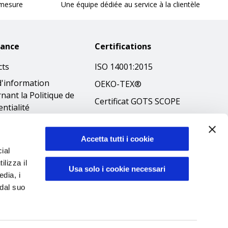
 mesure
Une équipe dédiée au service à la clientèle
tance
Certifications
cts
ISO 14001:2015
d'information
OEKO-TEX®
nant la Politique de
Certificat GOTS SCOPE
entialité
Certificat GRS SCOPE
tions
Politique
que en matière de
Accetta tutti i cookie
environnementale
ial
es
ilizza il
Sécurité des produits
ibilità
Usa solo i cookie necessari
edia, i
éthique
 dal suo