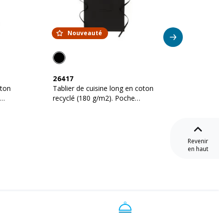
Nouveauté
No
26417
26418
oton
Tablier de cuisine long en coton
Tablier
recyclé (180 g/m2). Poche
de coto
frontale
Poche f
Revenir
en haut