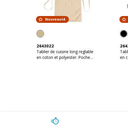
Nouveauté
2643022
264
Tablier de cuisine long reglable
Tabl
en coton et polyester. Poche
en c
frontale
fron