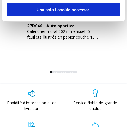
Usa solo i cookie necessari
27D040
-
Auto sportive
2
Calendrier mural 2027, mensuel, 6
Ca
feuillets illustrés en papier couche 130
fe
g/m2
g
Rapidité d'impression et de
Service fiable de grande
livraison
qualité