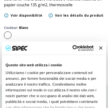
papier couche 135 g/m2, thermoscelle
Voir disponibilité
Voir les détails du produit
Couleur
:
Blanc
50
+
100
+
250
+
500
+
1000
+
2500
+
500
Prix
1,200
€
1,200
€
1,200
€
1,200
€
1,200
€
1,200
€
1,2
neutre
Questo sito web utilizza i cookie
Utilizziamo i cookie per personalizzare contenuti ed
annunci, per fornire funzionalità dei social media e per
analizzare il nostro traffico. Condividiamo inoltre
informazioni sul modo in cui utilizza il nostro sito con i
Vous n'avez pas trouvé ce que vous cherchiez ?
nostri partner che si occupano di analisi dei dati web,
pubblicità e social media, i quali potrebbero combinarle
Contactez-nous pour obtenir de l'aide ou demandez votre
commande personnalisée
con altre informazioni che ha fornito loro o che hanno