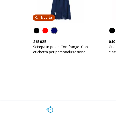
Novità
26302E
040
Sciarpa in polar. Con frange. Con
Guan
etichetta per personalizzazione
elas
pers