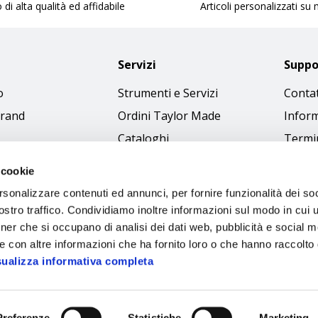
 di alta qualità ed affidabile
Articoli personalizzati su
Servizi
Suppo
o
Strumenti e Servizi
Contat
brand
Ordini Taylor Made
Inform
Cataloghi
Termin
Download Immagini
Cookie
 cookie
Access
rsonalizzare contenuti ed annunci, per fornire funzionalità dei soc
Codice
stro traffico. Condividiamo inoltre informazioni sul modo in cui ut
tner che si occupano di analisi dei dati web, pubblicità e social m
e con altre informazioni che ha fornito loro o che hanno raccolto
sualizza informativa completa
Preferenze
Statistiche
Marketing