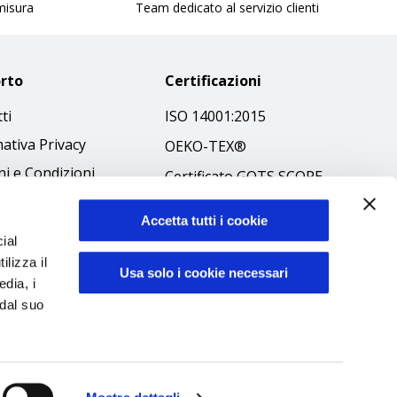
 misura
Team dedicato al servizio clienti
rto
Certificazioni
ti
ISO 14001:2015
ativa Privacy
OEKO-TEX®
i e Condizioni
Certificato GOTS SCOPE
 Policy
Certificato GRS SCOPE
Accetta tutti i cookie
ibilità
Politica Ambientale
ial
 Etico
ilizza il
Sicurezza prodotti
Usa solo i cookie necessari
edia, i
 dal suo