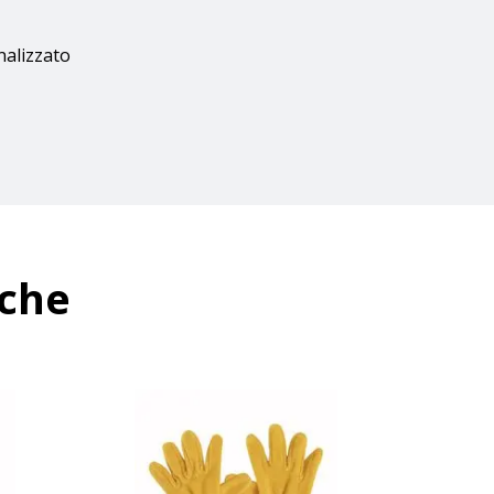
nalizzato
nche