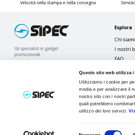
Velocità nella stampa e nella consegna
Servizio
Esplora
Chi siam
Gli specialisti in gadget
I nostri 
promozionali
FAQ
Questo sito web utilizza i
Utilizziamo i cookie per pe
media e per analizzare il no
nostro sito con i nostri par
quali potrebbero combinarl
utilizzo dei loro servizi.
Vi
Selezione
Necessari