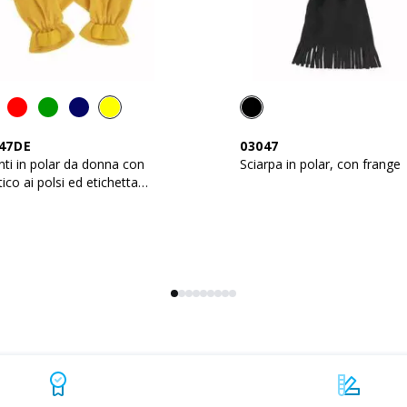
47DE
03047
ti in polar da donna con
Sciarpa in polar, con frange
tico ai polsi ed etichetta
onalizzabile