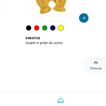
Artico
04047UE
03046
Guanti in polar da uomo
Fascia 
trasfor
Torna su