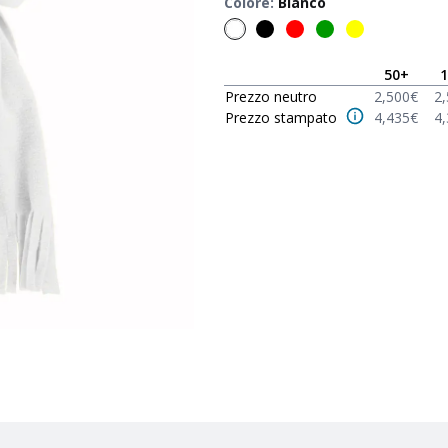
Colore
:
Bianco
50
+
1
Prezzo neutro
2,500
€
2
Prezzo stampato
4,435
€
4