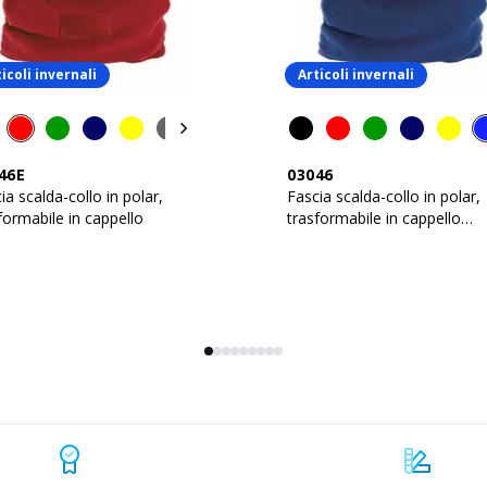
icoli invernali
Articoli invernali
46E
03046
ia scalda-collo in polar,
Fascia scalda-collo in polar,
formabile in cappello
trasformabile in cappello
regolazione con cordino