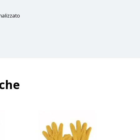
nalizzato
nche