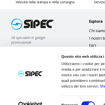
Velocità nella stampa e nella consegna
Servizio
Esplora
Chi siam
Gli specialisti in gadget
I nostri 
promozionali
FAQ
Questo sito web utilizza i
Utilizziamo i cookie per pe
media e per analizzare il no
nostro sito con i nostri par
quali potrebbero combinarl
utilizzo dei loro servizi.
Vi
Selezione
Necessari