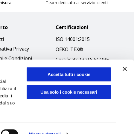
 misura
Team dedicato al servizio clienti
rto
Certificazioni
ti
ISO 14001:2015
ativa Privacy
OEKO-TEX®
i e Condizioni
Certificato GOTS SCOPE
 Policy
Certificato GRS SCOPE
Accetta tutti i cookie
ibilità
Politica Ambientale
ial
 Etico
ilizza il
Sicurezza prodotti
Usa solo i cookie necessari
edia, i
 dal suo