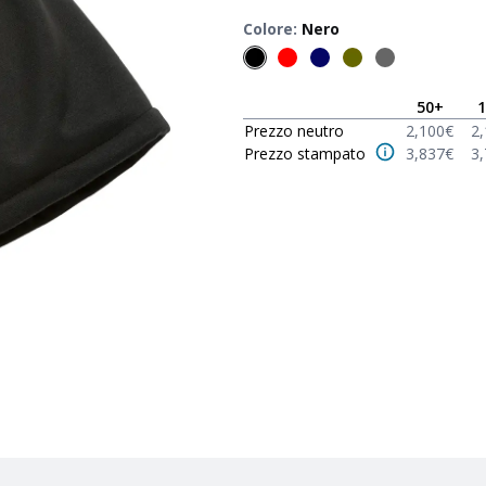
Colore
:
Nero
50
+
1
Prezzo neutro
2,100
€
2
Prezzo stampato
3,837
€
3