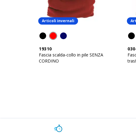
Articoli invernali
Art
19310
030
Fascia scalda-collo in pile SENZA
Fasc
CORDINO
tras