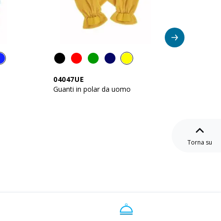
Artico
04047UE
03047
Guanti in polar da uomo
Sciarpa
etichet
Torna su