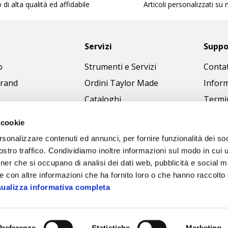
 di alta qualità ed affidabile
Articoli personalizzati su
Servizi
Suppo
o
Strumenti e Servizi
Contat
brand
Ordini Taylor Made
Inform
Cataloghi
Termin
Download Immagini
Cookie
 cookie
Access
rsonalizzare contenuti ed annunci, per fornire funzionalità dei soc
Codice
stro traffico. Condividiamo inoltre informazioni sul modo in cui ut
tner che si occupano di analisi dei dati web, pubblicità e social m
e con altre informazioni che ha fornito loro o che hanno raccolto
sualizza informativa completa
Preferenze
Statistiche
Marketing