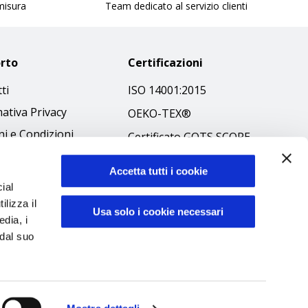
 misura
Team dedicato al servizio clienti
rto
Certificazioni
ti
ISO 14001:2015
ativa Privacy
OEKO-TEX®
i e Condizioni
Certificato GOTS SCOPE
 Policy
Certificato GRS SCOPE
Accetta tutti i cookie
ibilità
Politica Ambientale
ial
 Etico
ilizza il
Sicurezza prodotti
Usa solo i cookie necessari
edia, i
 dal suo