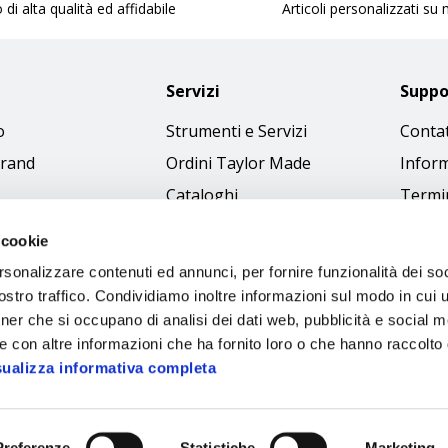
 di alta qualità ed affidabile
Articoli personalizzati su
Servizi
Suppo
o
Strumenti e Servizi
Contat
brand
Ordini Taylor Made
Inform
Cataloghi
Termin
Download Immagini
Cookie
 cookie
Access
rsonalizzare contenuti ed annunci, per fornire funzionalità dei soc
Codice
stro traffico. Condividiamo inoltre informazioni sul modo in cui ut
tner che si occupano di analisi dei dati web, pubblicità e social m
e con altre informazioni che ha fornito loro o che hanno raccolto
sualizza informativa completa
Preferenze
Statistiche
Marketing