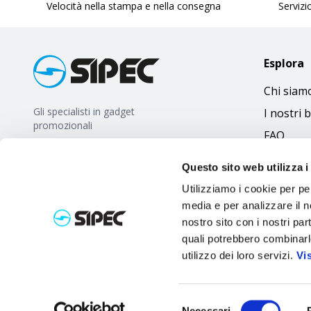
Velocità nella stampa e nella consegna
Servizio
Esplora
Chi siam
Gli specialisti in gadget
I nostri 
promozionali
FAQ
Questo sito web utilizza i
Utilizziamo i cookie per pe
media e per analizzare il no
nostro sito con i nostri par
quali potrebbero combinarl
utilizzo dei loro servizi.
Vi
Selezione
Necessari