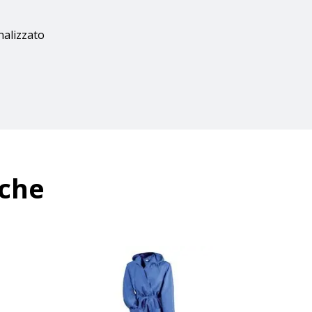
nalizzato
nche