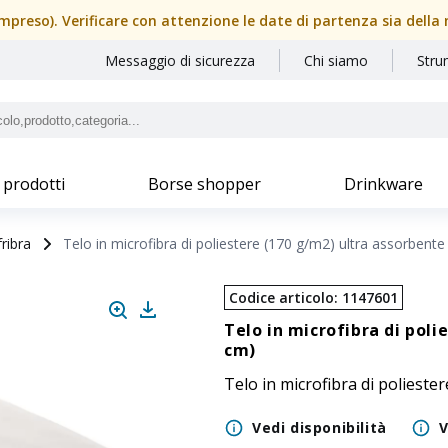
 (100 x 150 cm) | SIPEC
(compreso). Verificare con attenzione le date di partenza sia dell
Messaggio di sicurezza
Chi siamo
Stru
 prodotti
Borse shopper
Drinkware
ribra
Telo in microfibra di poliestere (170 g/m2) ultra assorbent
Codice articolo
:
1147601
Telo in microfibra di poli
cm)
Telo in microfibra di polieste
Vedi disponibilità
V