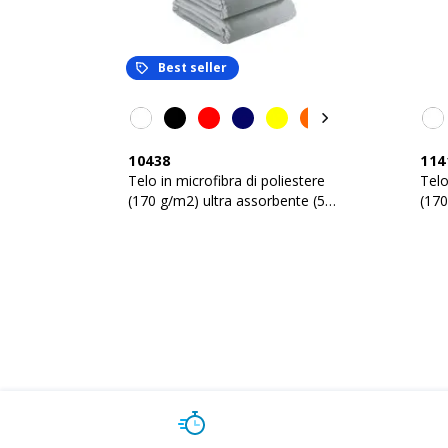
Best seller
10438
114
Telo in microfibra di poliestere
Telo
(170 g/m2) ultra assorbente (50
(170
x 100 cm)
(70