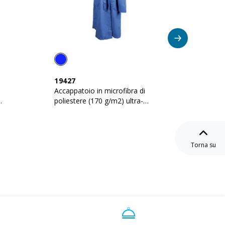
19427
18424
Accappatoio in microfibra di
Telo sp
poliestere (170 g/m2) ultra-
tessuto
assorbente
80 cm)
Torna su