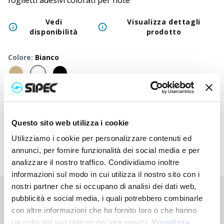
foglietti adesivi colorati per note
Vedi
Visualizza dettagli
disponibilità
prodotto
Colore
:
Bianco
50
+
100
+
250
+
500
+
1000
+
2500
+
50
Prezzo
4,600
€
4,600
€
4,600
€
4,600
€
4,600
€
4,600
€
4,6
neutro
Questo sito web utilizza i cookie
Utilizziamo i cookie per personalizzare contenuti ed
annunci, per fornire funzionalità dei social media e per
analizzare il nostro traffico. Condividiamo inoltre
informazioni sul modo in cui utilizza il nostro sito con i
nostri partner che si occupano di analisi dei dati web,
Non hai trovato quello che stai cercando?
pubblicità e social media, i quali potrebbero combinarle
con altre informazioni che ha fornito loro o che hanno
Contattaci per ricevere asistenza oppure richiedi il tuo ordine
raccolto dal suo utilizzo dei loro servizi.
personalizzato
Visualizza