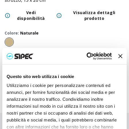
strozzo, 15 x 20 cm
Vedi
Visualizza dettagli
disponibilità
prodotto
Colore
:
Naturale
50
+
100
+
250
+
500
+
1000
+
2500
Prezzo
1,050
€
1,050
€
1,050
€
1,050
€
1,050
€
1,050
neutro
Prezzo
Questo sito web utilizza i cookie
2,030
€
1,982
€
1,935
€
1,890
€
1,848
€
1,690
stampato
Utilizziamo i cookie per personalizzare contenuti ed
annunci, per fornire funzionalità dei social media e per
analizzare il nostro traffico. Condividiamo inoltre
informazioni sul modo in cui utilizza il nostro sito con i
nostri partner che si occupano di analisi dei dati web,
pubblicità e social media, i quali potrebbero combinarle
Non hai trovato quello che stai cercando?
con altre informazioni che ha fornito loro o che hanno